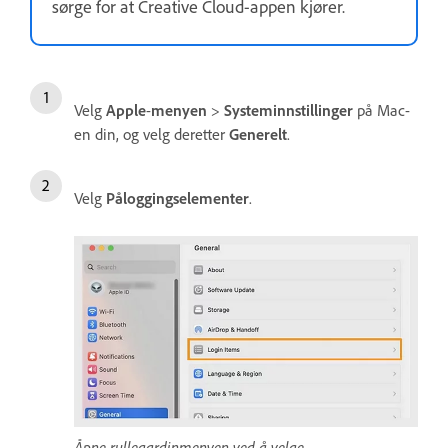
sørge for at Creative Cloud-appen kjører.
Velg
Apple
-
menyen
>
System
innstillinger
på Mac-
en din, og velg deretter
Generelt
.
Velg
Påloggingselementer
.
Åpne rullegardinmenyen ved å velge