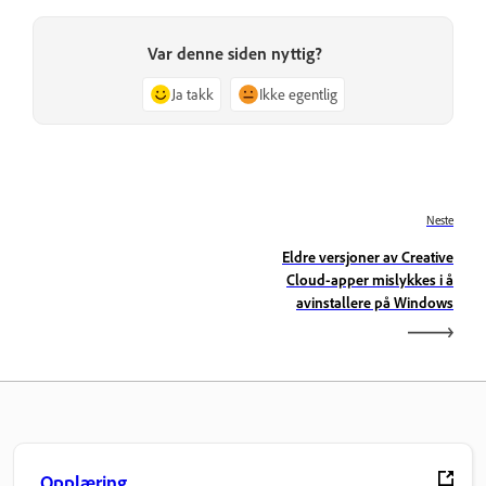
Var denne siden nyttig?
Ja takk
Ikke egentlig
Neste
Eldre versjoner av Creative
Cloud-apper mislykkes i å
avinstallere på Windows
Opplæring