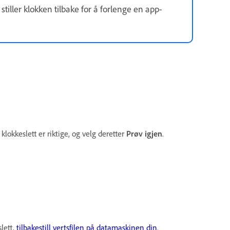
 stiller klokken tilbake for å forlenge en app-
klokkeslett er riktige, og velg deretter
Prøv igjen
.
lett,
tilbakestill vertsfilen på datamaskinen din
.