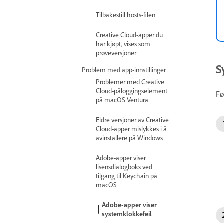
Tilbakestill hosts-filen
Creative Cloud-apper du
har kjøpt, vises som
prøveversjoner
S
Problem med app-innstillinger
Problemer med Creative
Cloud-påloggingselement
Fø
på macOS Ventura
Eldre versjoner av Creative
Cloud-apper mislykkes i å
avinstallere på Windows
Adobe-apper viser
lisensdialogboks ved
tilgang til Keychain på
macOS
Adobe-apper viser
systemklokkefeil