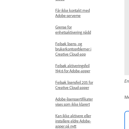
Får ikke kontakt med
Adobe-serverne
Grense for
enhetsaktivering nådd
Feilsøk lisens- og
brukerkontoprblemer i
Creative Cloud-app
Feilsøk aktiveringsfeil
194:6 for Adobe-apper
En
Feilsøk lisensfeil 205 for
Creative Cloud-apper
Me
Adobe-lisenssertifikater
vises som ikke klarert
Kan ikke aktivere eller
installere eldre Adobe-
apper på nytt