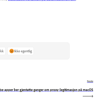
akk
Ikke egentlig
Neste
e-apper ber gjentatte ganger om proxy-legitimasjon på macOS