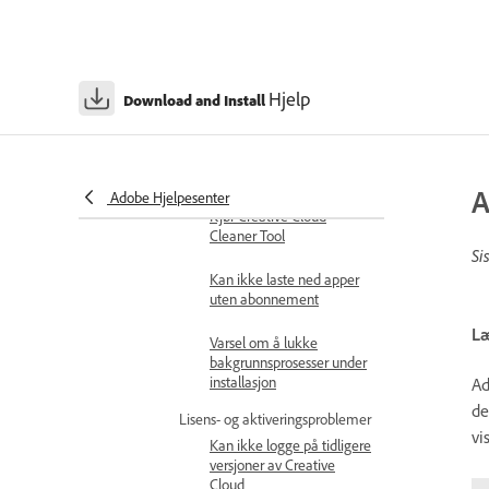
Installasjonen mislyktes for
Creative Cloud-app
Installasjonen henger seg
opp for Adobe-apper
Hjelp
Download and Install
Forbered deg på å kjøre
Creative Cloud Cleaner
Tool
A
Adobe Hjelpesenter
Kjør Creative Cloud
Cleaner Tool
Si
Kan ikke laste ned apper
uten abonnement
Læ
Varsel om å lukke
bakgrunnsprosesser under
installasjon
Ad
de
Lisens- og aktiveringsproblemer
vi
Kan ikke logge på tidligere
versjoner av Creative
Cloud