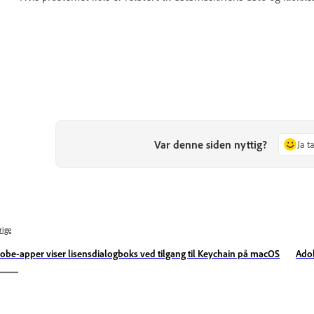
Var denne siden nyttig?
Ja t
rige
obe-apper viser lisensdialogboks ved tilgang til Keychain på macOS
Adob