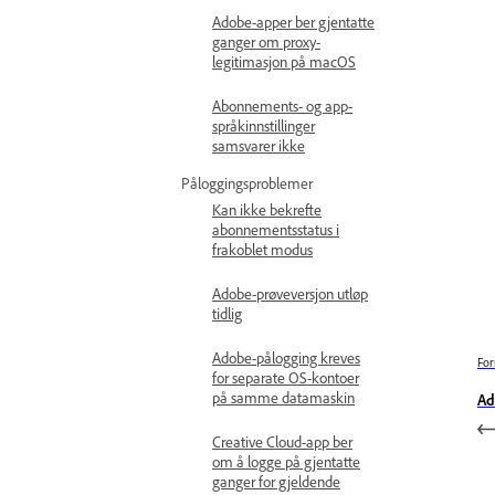
Adobe-apper ber gjentatte
ganger om proxy-
legitimasjon på macOS
Abonnements- og app-
språkinnstillinger
samsvarer ikke
Påloggingsproblemer
Kan ikke bekrefte
abonnementsstatus i
frakoblet modus
Adobe-prøveversjon utløp
tidlig
Adobe-pålogging kreves
For
for separate OS-kontoer
på samme datamaskin
Ad
Creative Cloud-app ber
om å logge på gjentatte
ganger for gjeldende