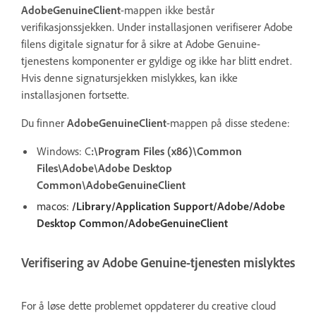
AdobeGenuineClient
-mappen ikke består
verifikasjonssjekken. Under installasjonen verifiserer Adobe
filens digitale signatur for å sikre at Adobe Genuine-
tjenestens komponenter er gyldige og ikke har blitt endret.
Hvis denne signatursjekken mislykkes, kan ikke
installasjonen fortsette.
Du finner
AdobeGenuineClient
-mappen på disse stedene:
Windows:
C
:\Program Files (x86)\Common
Files\Adobe\Adobe Desktop
Common\AdobeGenuineClient
macos:
/Library/Application Support/Adobe/Adobe
Desktop Common/AdobeGenuineClient
Verifisering av Adobe Genuine-tjenesten mislyktes
For å løse dette problemet oppdaterer du creative cloud