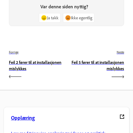
Var denne siden nyttig?
Ja takk
Ikke egentlig
Forrige
Neste
Feil 2 fører til at installasjonen
Feil 5 fører til at installasjonen
mislykkes
mislykkes
Opplæring