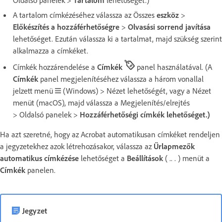
A tartalom címkézéséhez válassza az Összes
eszköz
>
Előkészítés a hozzáférhetőségre
>
Olvasási sorrend javítása
lehetőséget. Ezután válassza ki a tartalmat, majd szükség szerint
alkalmazza a címkéket.
Címkék hozzárendelése a
Címkék
panel használatával. (A
Címkék
panel megjelenítéséhez válassza a három vonallal
jelzett menü
(Windows) > Nézet lehetőségét, vagy a Nézet
menüt (macOS), majd válassza a Megjelenítés/elrejtés
> Oldalsó panelek >
Hozzáférhetőségi címkék lehetőséget.)
Ha azt szeretné, hogy az Acrobat automatikusan címkéket rendeljen
a jegyzetekhez azok létrehozásakor, válassza az
Űrlapmezők
automatikus címkézése
lehetőséget a
Beállítások
( .. . ) menüt a
Címkék
panelen.
Jegyzet