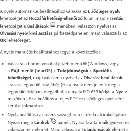
A nyelv automatikus beállításához válassza az
Elsődleges nyelv
lehetőséget az
Hozzáférhetőség-ellenőrző
fülön, majd a
Javítás
lehetőséget a
Beállítások
menüben. Válasszon nyelvet az
Olvasási nyelv kiválasztása
párbeszédpanelen, majd válassza ki az
OK
lehetőséget.
A nyelv manuális beállításához tegye a következőket:
Válassza a három vonallal jelzett menü
(Windows) vagy
a
Fájl
menüt (macOS)
>
Tulajdonságok
>
Speciális
lehetőséget
, majd válasszon nyelvet az
Olvasási beállítások
szakasz legördülő listájából. (Ha a nyelv nem jelenik meg a
legördülő listában, megadhatja a nyelv ISO 639 kódját a
Nyelv
mezőben.) Ez a beállítás a teljes PDF-re elsődleges nyelvként
kerül alkalmazásra.
Nyelv beállítása az összes szöveghez a címkefa alcímkefájához.
Nyissa meg a
Címkék
panelt. Nyissa ki a
Címkék
gyökért és
válasszon egy elemet. Majd válassza a
Tulajdonságok
elemet a