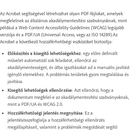
Az Acrobat segítségével létrehozhat olyan PDF-fájlokat, amelyek
megfelelnek az általános akadálymentesítési szabványoknak, mint
például a Web Content Accessibility Guidelines (WCAG) legújabb
verziója és a PDF/UA (Universal Access, vagy az ISO 14289).Az
Acrobat a következő hozzáférhetőségi eszközöket biztosítja:
Előkészítés a kisegítő lehetőségekhez
:
egy előre definiált
művelet automatizál sok feladatot, ellenőrzi az
akadálymentességet, és útba igazításokat ad a manuális javítást
igénylő elemekhez. A problémás területek gyors megtalálása és
javítása.
Kisegítő lehetőségek ellenőrzése
: Azt
ellenőrzi, hogy a
dokumentum megfelel-e az akadálymentesítési szabványoknak,
mint a PDF/UA és WCAG 2.0.
Hozzáférhetőségi jelentés megnyitása
: Ez a
jelentés
összefoglalja a hozzáférhetőségi ellenőrzés
megállapításait, valamint a problémák megoldását segítő