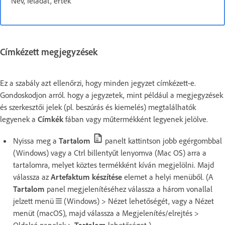
Név, feladat, érték
Címkézett megjegyzések
Ez a szabály azt ellenőrzi, hogy minden jegyzet címkézett-e.
Gondoskodjon arról. hogy a jegyzetek, mint például a megjegyzések
és szerkesztői jelek (pl. beszúrás és kiemelés) megtalálhatók
legyenek a
Címkék
fában vagy műtermékként legyenek jelölve.
Nyissa meg a
Tartalom
panelt kattintson jobb egérgombbal
(Windows) vagy a Ctrl billentyűt lenyomva (Mac OS) arra a
tartalomra, melyet köztes termékként kíván megjelölni. Majd
válassza az
Artefaktum készítése
elemet a helyi menüből. (A
Tartalom
panel megjelenítéséhez válassza a három vonallal
jelzett menü
(Windows) > Nézet lehetőségét, vagy a Nézet
menüt (macOS), majd válassza a Megjelenítés/elrejtés >
Oldalsó panelek >
Tartalom
lehetőséget.)