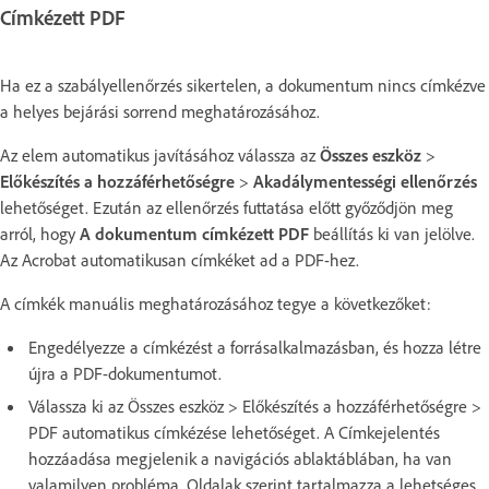
Címkézett PDF
Ha ez a szabályellenőrzés sikertelen, a dokumentum nincs címkézve
a helyes bejárási sorrend meghatározásához.
Az elem automatikus javításához válassza az
Összes eszköz
>
Előkészítés a hozzáférhetőségre
>
Akadálymentességi ellenőrzés
lehetőséget. Ezután az ellenőrzés futtatása előtt győződjön meg
arról, hogy
A dokumentum címkézett PDF
beállítás ki van jelölve.
Az Acrobat automatikusan címkéket ad a PDF-hez.
A címkék manuális meghatározásához tegye a következőket:
Engedélyezze a címkézést a forrásalkalmazásban, és hozza létre
újra a PDF-dokumentumot.
Válassza ki az Összes eszköz > Előkészítés a hozzáférhetőségre >
PDF automatikus címkézése lehetőséget. A Címkejelentés
hozzáadása megjelenik a navigációs ablaktáblában, ha van
valamilyen probléma. Oldalak szerint tartalmazza a lehetséges