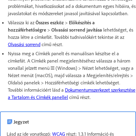
problémákat, hivatkozásokat ad a dokumentum egyes hibáira, és
javaslatokat és módszereket javasol javításával kapcsolatban.
Válassza ki az
Összes eszköz
>
Előkészítés a
hozzáférhetőségre
>
Olvasási sorrend javítása
lehetőséget, és
hozza létre a címkefát. További tudnivalókért tekintse át az
Olvasási sorrend
című részt.
Nyissa meg a Címkék panelt és manuálisan készítse el a
címkefát. A Címkék panel megjelenítéséhez válassza a három
vonallal jelzett menü
(Windows) > Nézet lehetőséget, vagy a
Nézet menüt (macOS), majd válassza a Megjelenítés/elrejtés >
Oldalsó panelek > Hozzáférhetőségi címkék lehetőséget.
További információért lásd a
Dokumentumszerkezet szerkesztése
a Tartalom és Címkék panellel
című részt.
Jegyzet
Lásd az ide vonatkozó:
WCAG
részt: 1.3.1 Információ és