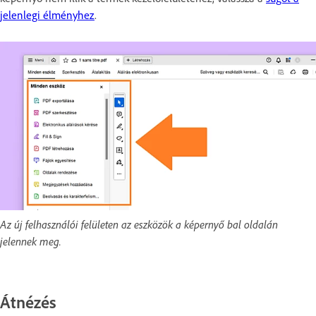
jelenlegi élményhez
.
Az új felhasználói felületen az eszközök a képernyő bal oldalán
jelennek meg.
Átnézés