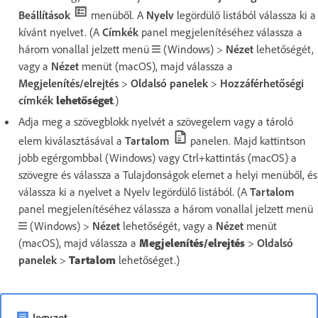
Beállítások
menüből. A
Nyelv
legördülő listából válassza ki a
kívánt nyelvet. (A
Címkék
panel megjelenítéséhez válassza a
három vonallal jelzett menü
(Windows) >
Nézet
lehetőségét,
vagy a
Nézet
menüt (macOS), majd válassza a
Megjelenítés/elrejtés
>
Oldalsó panelek
>
Hozzáférhetőségi
címkék
lehetőséget
.)
Adja meg a szövegblokk nyelvét a szövegelem vagy a tároló
elem kiválasztásával a
Tartalom
panelen. Majd kattintson
jobb egérgombbal (Windows) vagy Ctrl+kattintás (macOS) a
szövegre és válassza a Tulajdonságok elemet a helyi menüből, és
válassza ki a nyelvet a Nyelv legördülő listából. (A
Tartalom
panel megjelenítéséhez válassza a három vonallal jelzett menü
(Windows) >
Nézet
lehetőségét, vagy a
Nézet
menüt
(macOS), majd válassza a
Megjelenítés/elrejtés
>
Oldalsó
panelek
>
Tartalom
lehetőséget.)
Jegyzet