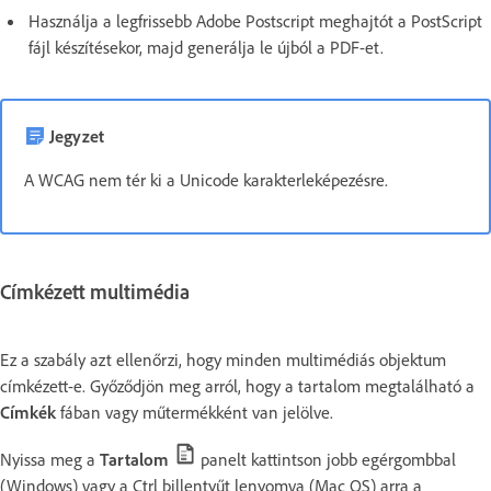
Használja a legfrissebb Adobe Postscript meghajtót a PostScript
fájl készítésekor, majd generálja le újból a PDF-et.
Jegyzet
A WCAG nem tér ki a Unicode karakterleképezésre.
Címkézett multimédia
Ez a szabály azt ellenőrzi, hogy minden multimédiás objektum
címkézett-e. Győződjön meg arról, hogy a tartalom megtalálható a
Címkék
fában vagy műtermékként van jelölve.
Nyissa meg a
Tartalom
panelt kattintson jobb egérgombbal
(Windows) vagy a Ctrl billentyűt lenyomva (Mac OS) arra a