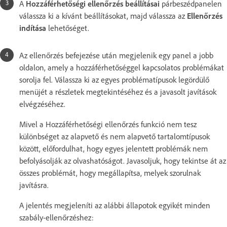
A
Hozzáférhetőségi ellenőrzés beállításai
párbeszédpanelen
válassza ki a kívánt beállításokat, majd válassza az
Ellenőrzés
indítása
lehetőséget.
Az ellenőrzés befejezése után megjelenik egy panel a jobb
oldalon, amely a hozzáférhetőséggel kapcsolatos problémákat
sorolja fel. Válassza ki az egyes problématípusok legördülő
menüjét a részletek megtekintéséhez és a javasolt javítások
elvégzéséhez.
Mivel a Hozzáférhetőségi ellenőrzés funkció nem tesz
különbséget az alapvető és nem alapvető tartalomtípusok
között, előfordulhat, hogy egyes jelentett problémák nem
befolyásolják az olvashatóságot. Javasoljuk, hogy tekintse át az
összes problémát, hogy megállapítsa, melyek szorulnak
javításra.
A jelentés megjeleníti az alábbi állapotok egyikét minden
szabály-ellenőrzéshez: