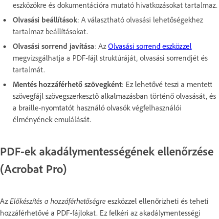
eszközökre és dokumentációra mutató hivatkozásokat tartalmaz.
Olvasási beállítások
: A választható olvasási lehetőségekhez
tartalmaz beállításokat.
Olvasási sorrend javítása
: Az
Olvasási sorrend eszközzel
megvizsgálhatja a PDF-fájl struktúráját, olvasási sorrendjét és
tartalmát.
Mentés hozzáférhető szövegként
: Ez lehetővé teszi a mentett
szövegfájl szövegszerkesztő alkalmazásban történő olvasását, és
a braille-nyomtatót használó olvasók végfelhasználói
élményének emulálását.
PDF-ek akadálymentességének ellenőrzése
(Acrobat Pro)
Az
Előkészítés a hozzáférhetőségre
eszközzel ellenőrizheti és teheti
hozzáférhetővé a PDF-fájlokat. Ez felkéri az akadálymentességi