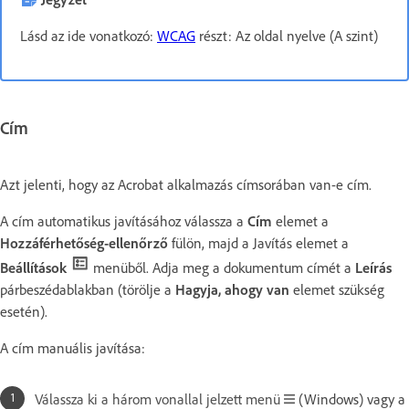
Lásd az ide vonatkozó:
WCAG
részt: Az oldal nyelve (A szint)
Cím
Azt jelenti, hogy az Acrobat alkalmazás címsorában van-e cím.
A cím automatikus javításához válassza a
Cím
elemet a
Hozzáférhetőség-ellenőrző
fülön, majd a Javítás elemet a
Beállítások
menüből. Adja meg a dokumentum címét a
Leírás
párbeszédablakban (törölje a
Hagyja, ahogy van
elemet szükség
esetén).
A cím manuális javítása:
Válassza ki a három vonallal jelzett menü
(Windows) vagy a