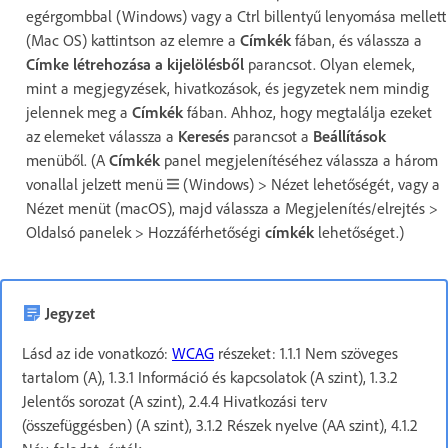
egérgombbal (Windows) vagy a Ctrl billentyű lenyomása mellett
(Mac OS) kattintson az elemre a
Címkék
fában, és válassza a
Címke létrehozása a kijelölésből
parancsot. Olyan elemek,
mint a megjegyzések, hivatkozások, és jegyzetek nem mindig
jelennek meg a
Címkék
fában. Ahhoz, hogy megtalálja ezeket
az elemeket válassza a
Keresés
parancsot a
Beállítások
menüből. (A
Címkék
panel megjelenítéséhez válassza a három
vonallal jelzett menü
(Windows) > Nézet lehetőségét, vagy a
Nézet menüt (macOS), majd válassza a Megjelenítés/elrejtés >
Oldalsó panelek > Hozzáférhetőségi
címkék
lehetőséget.)
Jegyzet
Lásd az ide vonatkozó:
WCAG
részeket: 1.1.1 Nem szöveges
tartalom (A), 1.3.1 Információ és kapcsolatok (A szint), 1.3.2
Jelentős sorozat (A szint), 2.4.4 Hivatkozási terv
(összefüggésben) (A szint), 3.1.2 Részek nyelve (AA szint), 4.1.2