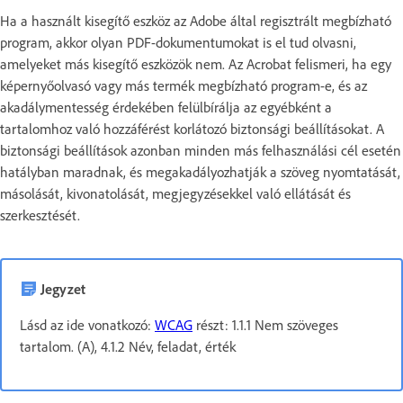
Ha a használt kisegítő eszköz az Adobe által regisztrált megbízható
program, akkor olyan PDF-dokumentumokat is el tud olvasni,
amelyeket más kisegítő eszközök nem. Az Acrobat felismeri, ha egy
képernyőolvasó vagy más termék megbízható program-e, és az
akadálymentesség érdekében felülbírálja az egyébként a
tartalomhoz való hozzáférést korlátozó biztonsági beállításokat. A
biztonsági beállítások azonban minden más felhasználási cél esetén
hatályban maradnak, és megakadályozhatják a szöveg nyomtatását,
másolását, kivonatolását, megjegyzésekkel való ellátását és
szerkesztését.
Jegyzet
Lásd az ide vonatkozó:
WCAG
részt: 1.1.1 Nem szöveges
tartalom. (A), 4.1.2 Név, feladat, érték