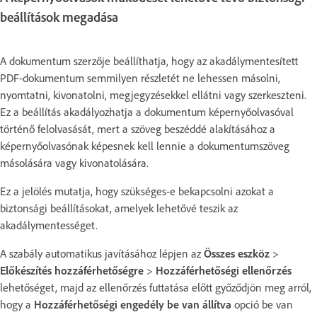
beállítások megadása
A dokumentum szerzője beállíthatja, hogy az akadálymentesített
PDF-dokumentum semmilyen részletét ne lehessen másolni,
nyomtatni, kivonatolni, megjegyzésekkel ellátni vagy szerkeszteni.
Ez a beállítás akadályozhatja a dokumentum képernyőolvasóval
történő felolvasását, mert a szöveg beszéddé alakításához a
képernyőolvasónak képesnek kell lennie a dokumentumszöveg
másolására vagy kivonatolására.
Ez a jelölés mutatja, hogy szükséges-e bekapcsolni azokat a
biztonsági beállításokat, amelyek lehetővé teszik az
akadálymentességet.
A szabály automatikus javításához lépjen az
Összes eszköz
>
Előkészítés hozzáférhetőségre
>
Hozzáférhetőségi ellenőrzés
lehetőséget, majd az ellenőrzés futtatása előtt győződjön meg arról,
hogy a
Hozzáférhetőségi engedély be van állítva
opció be van