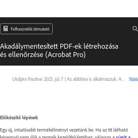
Felhasználói útmutató
Akadálymentesített PDF-ek létrehozása
és ellenőrzése (Acrobat Pro)
Utoljára frissítve:
2025. júl. 7.
|
Az alábbira is alkalmazzuk: Adobe Acrobat 2017, Adobe Acrobat 2020
Több
Előkészítő lépések
Egy új, intuitívabb termékélményt vezetünk be. Ha az itt látható
képernyő nem illik a termék kezelőfelületéhez, válassza a
súgót a