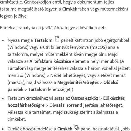
címkézett-e. Gondoskodjon arról, hogy a dokumentum teljes
tartalma megtalálható legyen a
Címkék
fában vagy műtermékként
legyen jelölve.
Ennek a szabálynak a javításához tegye a következőket:
Nyissa meg a
Tartalom
panelt kattintson jobb egérgombbal
(Windows) vagy a Ctrl billentyűt lenyomva (macOS) arra a
tartalomra, melyet műtermékként kíván megjelölni. Majd
válassza az
Artefaktum készítése
elemet a helyi menüből. (A
Tartalom
lap megjelenítéséhez válasza a három vonallal jelzett
menü
(Windows) > Nézet lehetőségét, vagy a Nézet menüt
(macOS), majd válassza a
Megjelenítés/elrejtés
>
Oldalsó
panelek
>
Tartalom
lehetőséget.)
Tartalom címzéséhez válassza az
Összes eszköz
>
Előkészítés
hozzáférhetőségre
>
Olvasási sorrend javítása
lehetőséget.
Válassza ki a tartalmat, majd szükség szerint alkalmazza a
címkéket.
Címkék hozzárendelése a
Címkék
panel használatával. Jobb