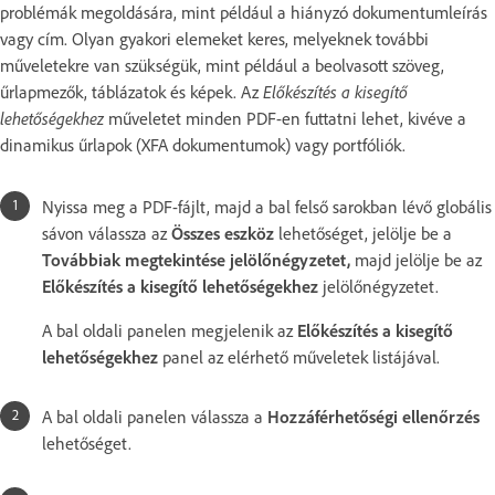
problémák megoldására, mint például a hiányzó dokumentumleírás
vagy cím. Olyan gyakori elemeket keres, melyeknek további
műveletekre van szükségük, mint például a beolvasott szöveg,
űrlapmezők, táblázatok és képek. Az
Előkészítés a kisegítő
lehetőségekhez
műveletet minden PDF-en futtatni lehet, kivéve a
dinamikus űrlapok (XFA dokumentumok) vagy portfóliók.
Nyissa meg a PDF-fájlt, majd a bal felső sarokban lévő globális
sávon válassza az
Összes eszköz
lehetőséget, jelölje be a
Továbbiak megtekintése
jelölőnégyzetet,
majd jelölje be az
Előkészítés a kisegítő lehetőségekhez
jelölőnégyzetet.
A bal oldali panelen megjelenik az
Előkészítés a kisegítő
lehetőségekhez
panel az elérhető műveletek listájával.
A bal oldali panelen válassza a
Hozzáférhetőségi ellenőrzés
lehetőséget.