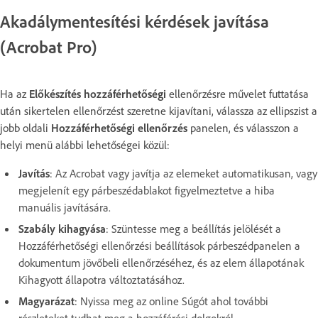
Akadálymentesítési kérdések javítása
(Acrobat Pro)
Ha az
Előkészítés hozzáférhetőségi
ellenőrzésre művelet futtatása
után sikertelen ellenőrzést szeretne kijavítani, válassza az ellipszist a
jobb oldali
Hozzáférhetőségi ellenőrzés
panelen, és válasszon a
helyi menü alábbi lehetőségei közül:
Javítás
:
Az Acrobat vagy javítja az elemeket automatikusan, vagy
megjelenít egy párbeszédablakot figyelmeztetve a hiba
manuális javítására.
Szabály kihagyása
:
Szüntesse meg a beállítás jelölését a
Hozzáférhetőségi ellenőrzési beállítások párbeszédpanelen a
dokumentum jövőbeli ellenőrzéséhez, és az elem állapotának
Kihagyott állapotra változtatásához.
Magyarázat
:
Nyissa meg az online Súgót ahol további
részleteket tudhat meg a hozzáférési dolgokról.