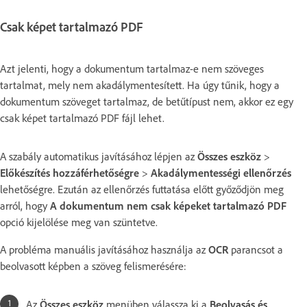
Csak képet tartalmazó PDF
Azt jelenti, hogy a dokumentum tartalmaz-e nem szöveges
tartalmat, mely nem akadálymentesített. Ha úgy tűnik, hogy a
dokumentum szöveget tartalmaz, de betűtípust nem, akkor ez egy
csak képet tartalmazó PDF fájl lehet.
A szabály automatikus javításához lépjen az
Összes eszköz
>
Előkészítés hozzáférhetőségre
>
Akadálymentességi ellenőrzés
lehetőségre. Ezután
az ellenőrzés futtatása előtt győződjön meg
arról, hogy
A dokumentum nem csak képeket tartalmazó PDF
opció kijelölése meg van szüntetve.
A probléma manuális javításához használja az
OCR
parancsot a
beolvasott képben a szöveg felismerésére:
Az
Összes eszköz
menüben válassza ki a
Beolvasás és