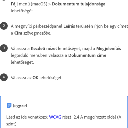
Fájl
menü (macOS)
>
Dokumentum tulajdonságai
lehetőségét.
A megnyíló párbeszédpanel
Leírás
területén írjon be egy címet
a
Cím
szövegmezőbe.
Válassza a
Kezdeti nézet
lehetőséget, majd a
Megjelenítés
legördülő menüben válassza a
Dokumentum címe
lehetőséget.
Válassza az
OK
lehetőséget.
Jegyzet
Lásd az ide vonatkozó:
WCAG
részt: 2.4 A megcímzett oldal (A
szint)