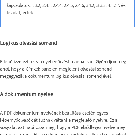
kapcsolatok, 1.3.2, 2.4.1, 2.4.4, 2.4.5, 2.4.6, 3.1.2, 3.3.2, 4.1.2 Név,
feladat, érték
Logikus olvasási sorrend
Ellenőrizze ezt a szabályellenőrzést manuálisan. Győződjön meg
arról, hogy a Címkék panelen megjelent olvasási sorrend
megegyezik a dokumentum logikus olvasási sorrendjével.
A dokumentum nyelve
A PDF dokumentum nyelvének beállítása esetén egyes
képernyőolvasók át tudnak váltani a megfelelő nyelvre. Ez a
vizsgálat azt határozza meg, hogy a PDF elsődleges nyelve meg
van-e határozva. Ha az ellenőrzés sikertelen, állítsa be a nyelvet.