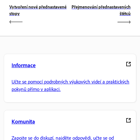
Vytvoření nové přednastavené
Přejmenování přednastavených
stopy
štětců
Informace
Učte se pomocí podrobných výukových videí a praktických
pokynů přímo v aplikaci.
Komunita
Zapojte se do diskuzí, najděte odpovědi, učte se od