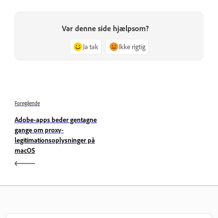
Var denne side hjælpsom?
Ja tak
Ikke rigtig
Foregående
Adobe-apps beder gentagne
gange om proxy-
legitimationsoplysninger på
macOS