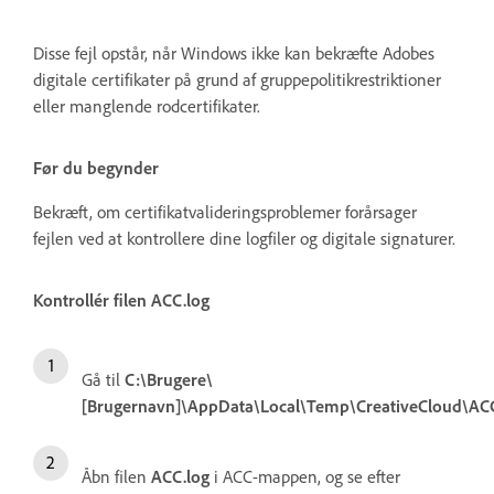
Disse fejl opstår, når Windows ikke kan bekræfte Adobes
digitale certifikater på grund af gruppepolitikrestriktioner
eller manglende rodcertifikater.
Før du begynder
Bekræft, om certifikatvalideringsproblemer forårsager
fejlen ved at kontrollere dine logfiler og digitale signaturer.
Kontrollér filen ACC.log
Gå til
C:\Brugere\
[Brugernavn]\AppData\Local\Temp\CreativeCloud\AC
Åbn filen
ACC.log
i ACC-mappen, og se efter