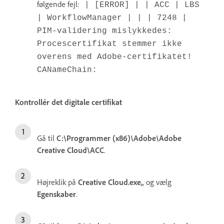
følgende fejl:
| [ERROR] | | ACC | LBS
| WorkflowManager | | | 7248 |
PIM-validering mislykkedes:
Procescertifikat stemmer ikke
overens med Adobe-certifikatet!
CANameChain:
Kontrollér det digitale certifikat
Gå til
C:\Programmer (x86)\Adobe\Adobe
Creative Cloud\ACC
.
Højreklik på
Creative Cloud.exe
,
, og vælg
Egenskaber
.