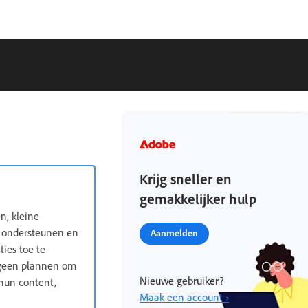
Krijg sneller en
gemakkelijker hulp
n, kleine
n ondersteunen en
Aanmelden
ties toe te
n geen plannen om
Nieuwe gebruiker?
 hun content,
Maak een account ›