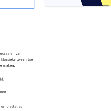
erdraaien van
 klassieke tween toe
te maken.
ld:
rmen
 en prestaties