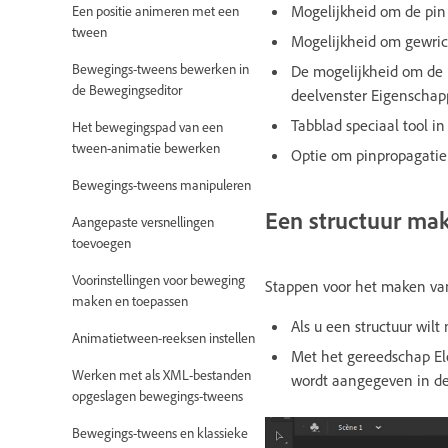
Mogelijkheid om de pin 
Een positie animeren met een
tween
Mogelijkheid om gewrich
Bewegings-tweens bewerken in
De mogelijkheid om de 
de Bewegingseditor
deelvenster Eigenscha
Tabblad speciaal tool i
Het bewegingspad van een
tween-animatie bewerken
Optie om pinpropagatie 
Bewegings-tweens manipuleren
Een structuur ma
Aangepaste versnellingen
toevoegen
Voorinstellingen voor beweging
Stappen voor het maken van
maken en toepassen
Als u een structuur wil
Animatietween-reeksen instellen
Met het gereedschap El
Werken met als XML-bestanden
wordt aangegeven in de
opgeslagen bewegings-tweens
Bewegings-tweens en klassieke