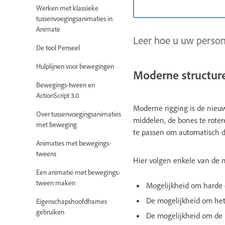
Werken met klassieke
tussenvoegingsanimaties in
Animate
Leer hoe u uw person
De tool Penseel
Hulplijnen voor bewegingen
Moderne structur
Bewegings-tween en
ActionScript 3.0
Moderne rigging is de nieu
Over tussenvoegingsanimaties
middelen, de bones te rote
met beweging
te passen om automatisch 
Animaties met bewegings-
tweens
Hier volgen enkele van de 
Een animatie met bewegings-
tween maken
Mogelijkheid om harde 
De mogelijkheid om het
Eigenschapshoofdframes
gebruiken
De mogelijkheid om de m