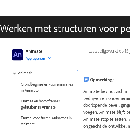
Werken met structuren voor p
Adobe Animate-handboek
Animate
Laatst bijgewerkt op
15 
App openen
Inleiding tot Animate
Animatie
Opmerking:
Grondbeginselen voor animaties
in Animate
Animate bevindt zich in 
bedrijven en ondernemi
Frames en hoofdframes
doorlopende beveiligings
gebruiken in Animate
voegen. Animate blijft 
Frame-voor-frame-animaties in
Animate stop te zetten.
Animate
ongeacht de ontwikkeli