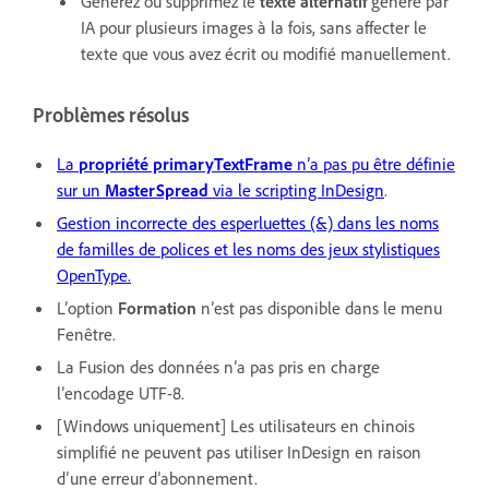
Générez ou supprimez le
texte alternatif
généré par
IA pour plusieurs images à la fois, sans affecter le
texte que vous avez écrit ou modifié manuellement.
Problèmes résolus
La
propriété primaryTextFrame
n’a pas pu être définie
sur un
MasterSpread
via le scripting InDesign
.
Gestion incorrecte des esperluettes (&) dans les noms
de familles de polices et les noms des jeux stylistiques
OpenType.
L’option
Formation
n’est pas disponible dans le menu
Fenêtre.
La Fusion des données n’a pas pris en charge
l’encodage UTF-8.
[Windows uniquement] Les utilisateurs en chinois
simplifié ne peuvent pas utiliser InDesign en raison
d’une erreur d’abonnement.