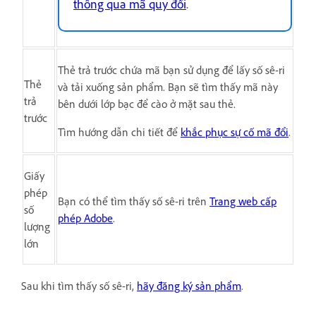
thông qua mã quy đổi
.
Thẻ trả trước chứa mã bạn sử dụng để lấy số sê-ri
Thẻ
và tải xuống sản phẩm. Bạn sẽ tìm thấy mã này
trả
bên dưới lớp bạc để cào ở mặt sau thẻ.
trước
Tìm hướng dẫn chi tiết để
khắc phục sự cố mã đổi
.
Giấy
phép
Bạn có thể tìm thấy số sê-ri trên
Trang web cấp
số
phép Adobe
.
lượng
lớn
Sau khi tìm thấy số sê-ri,
hãy đăng ký sản phẩm
.