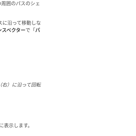
の周囲のパスのシェ
スに沿って移動しな
ンスペクター
で「
パ
（右）に沿って回転
に表示します。