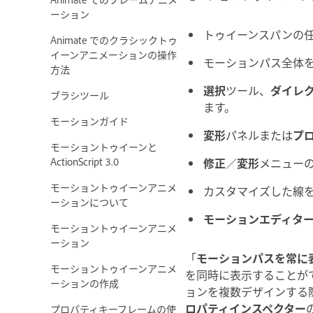
ーション
トゥイーンスパンの
Animate でのクラシックトゥ
イーンアニメーションの操作
モーションパス全体
方法
選択
ツール、
ダイレ
ブラシツール
ます。
モーションガイド
変形
パネルまたは
プ
モーショントゥイーンと
ActionScript 3.0
修正
／
変形
メニュー
モーショントゥイーンアニメ
カスタマイズした線
ーションについて
モーションエディタ
モーショントゥイーンアニメ
ーション
「
モーションパスを常に
モーショントゥイーンアニメ
を同時に表示することが
ーションの作成
ョンを複数デザインする
ロパティインスペクター
プロパティキーフレームの使