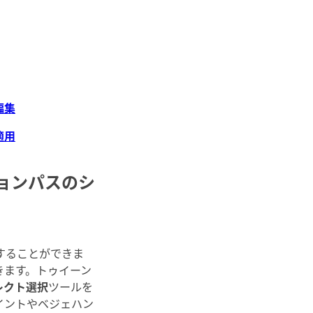
編集
適用
ョンパスのシ
することができま
きます。トゥイーン
レクト選択
ツールを
イントやベジェハン