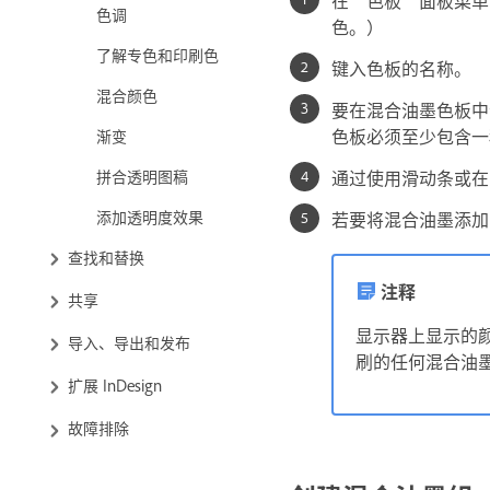
色调
色。）
了解专色和印刷色
键入色板的名称。
混合颜色
要在混合油墨色板中
色板必须至少包含一
渐变
拼合透明图稿
通过使用滑动条或在
添加透明度效果
若要将混合油墨添加
查找和替换
注释
共享
显示器上显示的
导入、导出和发布
刷的任何混合油
扩展 InDesign
故障排除