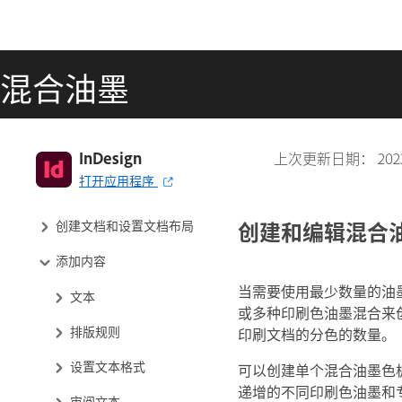
混合油墨
InDesign 用户指南
InDesign
上次更新日期：
20
打开应用程序
了解 InDesign
创建和编辑混合
创建文档和设置文档布局
添加内容
当需要使用最少数量的油
文本
或多种印刷色油墨混合来
排版规则
印刷文档的分色的数量。
设置文本格式
可以创建单个混合油墨色
递增的不同印刷色油墨和专
审阅文本