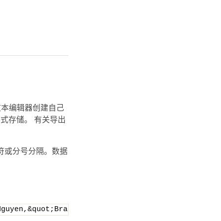
何文本编辑器创建自己
本格式存储。 有关导出
符或分号分隔。数据
Nguyen,&quot;Brady, Hunt, and Baxter, Inc&quot;,De