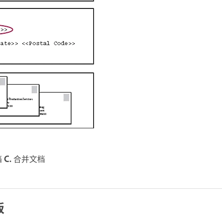
档
C.
合并文档
板