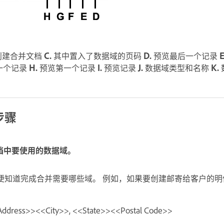
创建合并文档
C.
其中置入了数据域的页码
D.
预览最后一个记录
E
一个记录
H.
预览第一个记录
I.
预览记录
J.
数据域类型和名称
K.
步骤
文档中要使用的数据域。
便知道完成合并需要哪些域。 例如，如果要创建邮寄给客户的明
ress>><<City>>, <<State>><<Postal Code>>