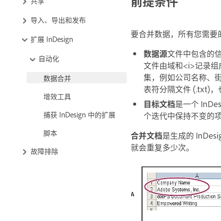
前提条件
共享
导入、导出和发布
要合并数据，所有您需要
扩展 InDesign
数据源
文件
中包含的
自动化
文件由
域
和<i>记录
集，例如公司名称、街
数据合并
表符分隔文件 (.t
增效工具
目标文档
是一个 In
捕获 InDesign 中的扩展
个迭代中保持不变的
脚本
合并文档
是生成的 InD
就会重复多少次。
故障排除