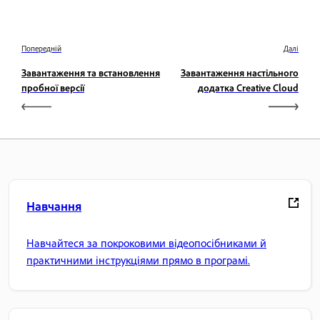
Попередній
Далі
Завантаження та встановлення
Завантаження настільного
пробної версії
додатка Creative Cloud
Навчання
Навчайтеся за покроковими відеопосібниками й
практичними інструкціями прямо в програмі.