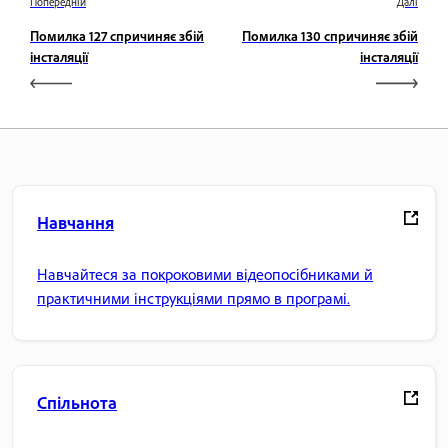
Попередній
Далі
Помилка 127 спричиняє збій
Помилка 130 спричиняє збій
інсталяції
інсталяції
Навчання
Навчайтеся за покроковими відеопосібниками й
практичними інструкціями прямо в програмі.
Спільнота