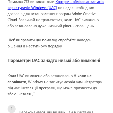
Помилка 713 виникає, коли
Контроль облікових записів
користувачів Windows (UAC)
не надає необхідних
дозволів для встановлення програм Adobe Creative
Cloud. Зазвичай це трапляється, коли UAC вимкнено
або встановлено дуже низький рівень сповіщень.
Щоб виправити цю помилку, спробуйте наведені
рішення в наступному порядку.
Параметри UAC занадто низькі або вимкнені
Коли UAC вимкнено або встановлено
Ніколи не
сповіщати
, Windows не запитує дозвіл адміністратора
під час інсталяції програми, що може призвести до
збою інсталяції.
Переконайтеся, що ви ввійшли в систему з