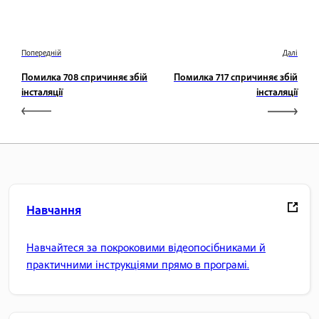
Попередній
Далі
Помилка 708 спричиняє збій
Помилка 717 спричиняє збій
інсталяції
інсталяції
Навчання
Навчайтеся за покроковими відеопосібниками й
практичними інструкціями прямо в програмі.