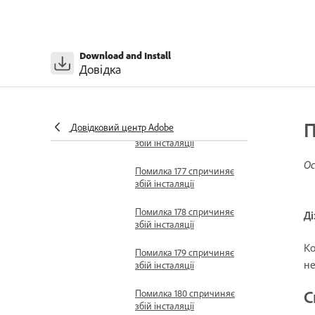
Помилка 160 спричиняє
збій інсталяції
Помилка 162 спричиняє
Download and Install
збій інсталяції
Довідка
Помилка 171 спричиняє
збій інсталяції
П
Довідковий центр Adobe
Помилка 176 спричиняє
збій інсталяції
Ос
Помилка 177 спричиняє
збій інсталяції
Помилка 178 спричиняє
Ді
збій інсталяції
Ко
Помилка 179 спричиняє
не
збій інсталяції
С
Помилка 180 спричиняє
збій інсталяції