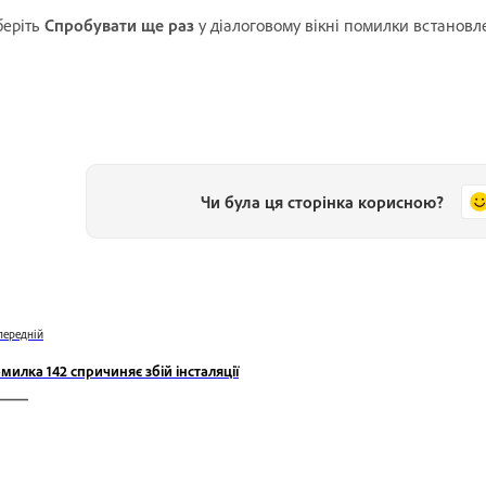
беріть
Спробувати ще раз
у діалоговому вікні помилки встановл
Чи була ця сторінка корисною?
передній
милка 142 спричиняє збій інсталяції