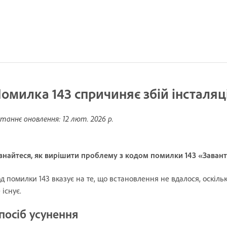
омилка 143 спричиняє збій інсталяці
таннє оновлення:
12 лют. 2026 р.
знайтеся, як вирішити проблему з кодом помилки 143 «Заван
д помилки 143 вказує на те, що встановлення не вдалося, оскіль
 існує.
посіб усунення