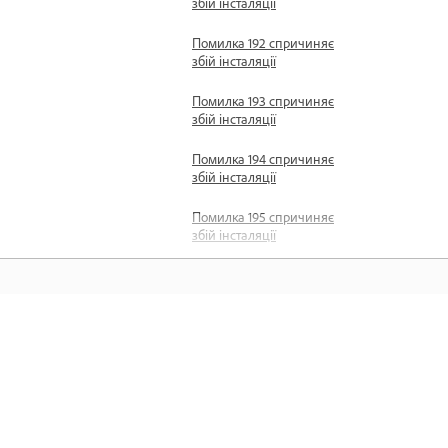
збій інсталяції
Помилка 192 спричиняє
збій інсталяції
Помилка 193 спричиняє
збій інсталяції
Помилка 194 спричиняє
збій інсталяції
Помилка 195 спричиняє
збій інсталяції
Помилка 196 спричиняє
збій інсталяції
Помилка 198 спричиняє
Навчання
збій оновлення
Помилка 199 спричиняє
Навчайтеся за покроковими
збій запуску
відеопосібниками й практичними
Коди помилок 200-299