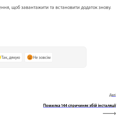
ення, щоб завантажити та встановити додаток знову.
Так, дякую
Не зовсім
Далі
Помилка 144 спричиняє збій інсталяції