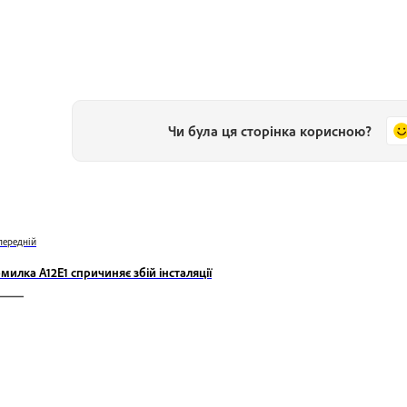
Чи була ця сторінка корисною?
передній
милка A12E1 спричиняє збій інсталяції