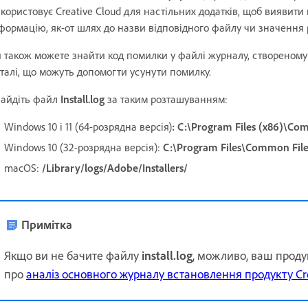
користовує Creative Cloud для настільних додатків, щоб виявит
формацію, як-от шлях до назви відповідного файлу чи значення 
 також можете знайти код помилки у файлі журналу, створеному 
талі, що можуть допомогти усунути помилку.
айдіть файл
Install.log
за таким розташуванням:
Windows 10 і 11 (64-розрядна версія)
:
C:\Program Files (x86)\Com
Windows 10 (32-розрядна версія):
C:\Program Files\Common File
macOS:
/Library/logs/Adobe/Installers/
Примітка
Якщо ви не бачите файлу
install.log
, можливо, ваш проду
про
аналіз основного журналу встановлення продукту Cre