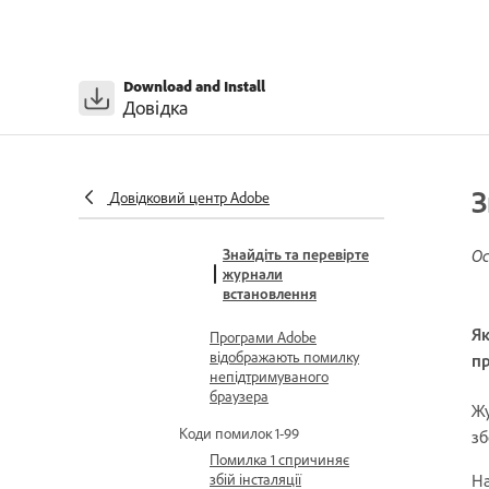
використання
облікового запису
Вирішення проблем
Download and Install
Пошук кодів помилок Adobe
Довідка
Коди та повідомлення про
помилки
Помилка A12E1
спричиняє збій
З
Довідковий центр Adobe
інсталяції
Знайдіть та перевірте
Ос
журнали
встановлення
Як
Програми Adobe
відображають помилку
п
непідтримуваного
браузера
Жу
Коди помилок 1-99
зб
Помилка 1 спричиняє
Н
збій інсталяції