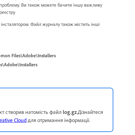
и проблему. Ви також можете бачити іншу важливу
реєстру.
інсталятором. Файл журналу також містить інші
mon Files\Adobe\Installers
s\Adobe\Installers
кт створив натомість файл
log.gz
.Дізнайтеся
ative Cloud
для отримання інформації.