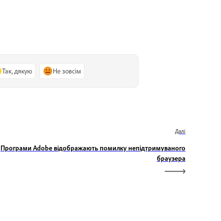
Так, дякую
Не зовсім
Далі
Програми Adobe відображають помилку непідтримуваного
браузера