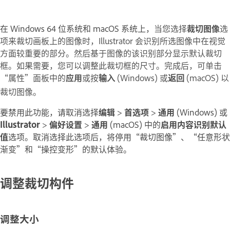
在 Windows 64 位系统和 macOS 系统上，
当您选择
裁切图像
选
项来裁切画板上的图像时，Illustrator 会识别所选图像中在视觉
方面较重要的部分。然后基于图像的该识别部分显示默认裁切
框。如果需要，您可以调整此裁切框的尺寸。完成后，可单击
“属性”面板中的
应用
或按
(Windows) 或
(macOS) 以
输入
返回
裁切图像。
要禁用此功能，请取消选择
编辑
>
首选项
>
通用
(Windows) 或
Illustrator
>
偏好设置
>
通用
(macOS) 中的
启用内容识别默认
值
选项。取消选择此选项后，将停用“裁切图像”、“任意形状
渐变”和“操控变形”的默认体验。
调整裁切构件
调整大小