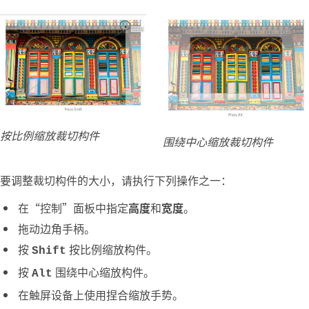
按比例缩放裁切构件
围绕中心缩放裁切构件
要调整裁切构件的大小，请执行下列操作之一：
在“控制”面板中指定
高度
和
宽度
。
拖动边角手柄。
按
按比例缩放构件。
Shift
按
围绕中心缩放构件。
Alt
在触屏设备上使用捏合缩放手势。