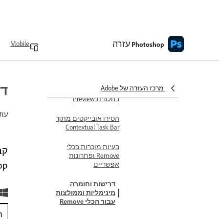
כלים לכוונון אזורי מילוי
ודגימה
עזרה
Mobile
החלה או ביטול של
Photoshop
שינויי Content-Aware
Fill
הצגת תצוגה מקדימה
דר
מרכז העזרה של Adobe
ברזולוציה מלאה
בחלונית Preview
עוד
הסירו אובייקטים מתוך
Contextual Task Bar
בעיות מוכרות בכלי
Remove ופתרונות
p.
אפשריים
דרישות וחומרה
מינימליות וממולצות
עבור הכלי Remove
ר