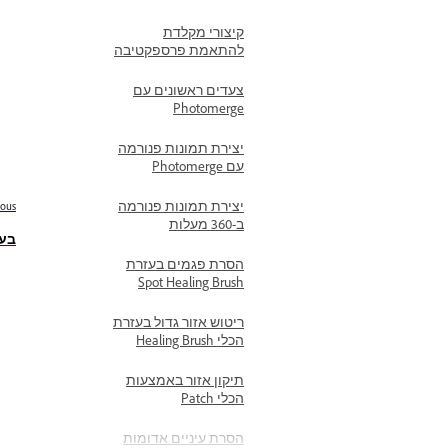
קיצורי מקלדת
להתאמת פרספקטיבה
צעדים ראשונים עם
Photomerge
יצירת תמונות פנורמה
עם Photomerge
יצירת תמונות פנורמה
ious
ב-360 מעלות
בעיות 
הסרת פגמים בעזרת
Spot Healing Brush
ריטוש אזור גדול בעזרת
הכלי Healing Brush
תיקון אזור באמצעות
הכלי Patch
הסרת עיניים אדומות