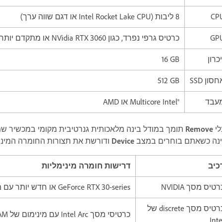
CP
8 ליבות (Intel Rocket Lake CPU או דגם שווה ערך)
GP
כרטיס גרפי נפרד, כגון NVidia RTX 3060 או מתקדם יותר, עם לפחות ‎8 GB RAM
יכרון
‎16 GB
סון SSD
‎512 GB
עבד
Multicore Intel®‎ או AMD
לי
Remove
תומך במודל בינה מלאכותית גנרטיבית מקומי במכשיר שמ
ינה כשאתם בוחרים במצב
Device
ודורשת את תצורות החומרה המינימ
כיב
דרישות חומרה מינימליות
רטיס מסך NVIDIA
GeForce RTX 30-series או חדש יותר עם מינימום של 14GB VRAM
כרטיס מסך discrete של
כרטיסי מסך Intel Arc עם מינימום של 12GB VRAM
Inte