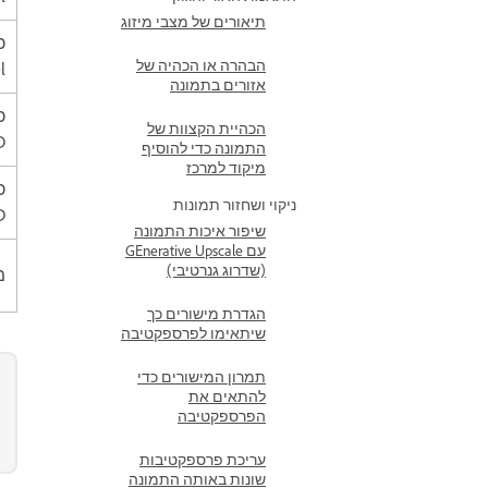
תיאורים של מצבי מיזוג
כ
הבהרה או הכהיה של
l
אזורים בתמונה
הכהיית הקצוות של
D
התמונה כדי להוסיף
מיקוד למרכז
כ
ניקוי ושחזור תמונות
D
שיפור איכות התמונה
עם GEnerative Upscale
(שדרוג גנרטיבי)
מ
הגדרת מישורים כך
שיתאימו לפרספקטיבה
תמרון המישורים כדי
להתאים את
הפרספקטיבה
עריכת פרספקטיבות
שונות באותה התמונה