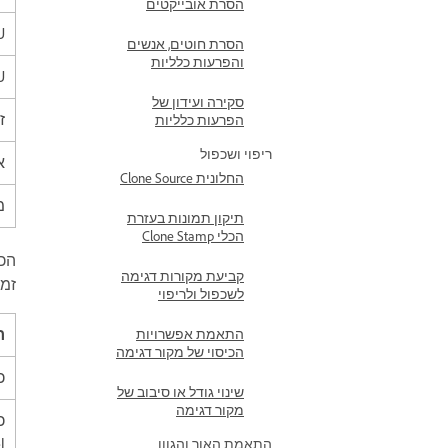
הסרת אובייקטים
U
הסרת חוטים, אנשים
והפרעות כלליות
U
סקירה ועידון של
ז
הפרעות כלליות
ריפוי ושכפול
אח
החלונית Clone Source
מ
תיקון תמונות בעזרת
הכלי Clone Stamp
הכ
קביעת מקורות דגימה
זמ
לשכפול ולריפוי
ר
התאמת אפשרויות
הכיסוי של מקור דגימה
כ
שינוי גודל או סיבוב של
מקור דגימה
l
התאמת האור והגוון