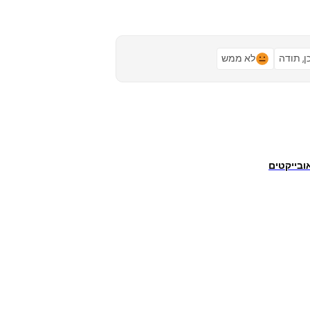
ן, תודה
לא ממש
ובייקטים