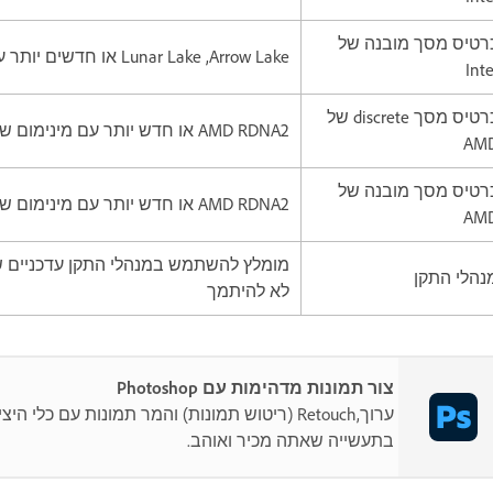
רטיס מסך מובנה של
Arrow Lake,‏ Lunar Lake או חדשים יותר עם מינימום של 32GB RAM
Inte
כרטיס מסך discrete של
AMD RDNA2 או חדש יותר עם מינימום של 23GB VRAM
AM
רטיס מסך מובנה של
AMD RDNA2 או חדש יותר עם מינימום של 64GB RAM
AM
מומלץ להשתמש במנהלי התקן עדכניים של
נהלי התקן
לא להיתמך
צור תמונות מדהימות עם Photoshop
ערוך,Retouch (ריטוש תמונות) והמר תמונות עם כלי 
בתעשייה שאתה מכיר ואוהב.