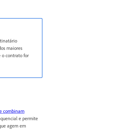
tinatário
idos maiores
 o contrato for
que combinam
quencial e permite
s que agem em