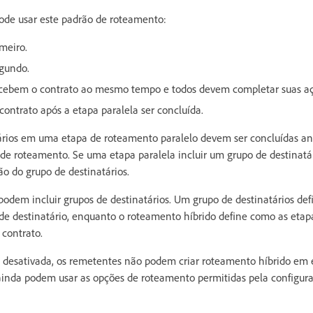
ode usar este padrão de roteamento:
imeiro.
egundo.
 recebem o contrato ao mesmo tempo e todos devem completar suas aç
contrato após a etapa paralela ser concluída.
tários em uma etapa de roteamento paralelo devem ser concluídas an
de roteamento. Se uma etapa paralela incluir um grupo de destinatár
o do grupo de destinatários.
 podem incluir grupos de destinatários. Um grupo de destinatários de
e destinatário, enquanto o roteamento híbrido define como as etapa
contrato.
 desativada, os remetentes não podem criar roteamento híbrido em e
 ainda podem usar as opções de roteamento permitidas pela configur