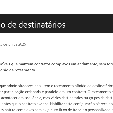
o de destinatários
15 de jun de 2026
 flexíveis que mantêm contratos complexos em andamento, sem for
adrão de roteamento.
que administradores habilitem o roteamento híbrido de destinatário
 participação ordenada e paralela em um contrato. O roteamento hí
acontecer em sequência, mas vários destinatários ou grupos de dest
antes que o contrato avance. Habilitar esta configuração oferece a
e assinatura complexos sem exigir um fluxo de trabalho personalizado 