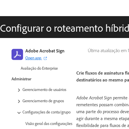
Introdução
Guia de início rápido para admins
Configurar o roteamento híbrid
Guia de início rápido para
usuários
Biblioteca de tutoriais em vídeo
Adobe Acrobat Sign
Última atualização em
Perguntas frequentes
Open app
Avaliação do Enterprise
Crie fluxos de assinatura
Administrar
destinatários ao mesmo p
Gerenciamento de usuários
Adobe Acrobat Sign
permite 
Gerenciamento de grupos
remetentes possam combinar
uma parte do processo deve 
Configurações de conta/grupo
agir durante a mesma etapa 
Visão geral das configurações
flexibilidade para fluxos d