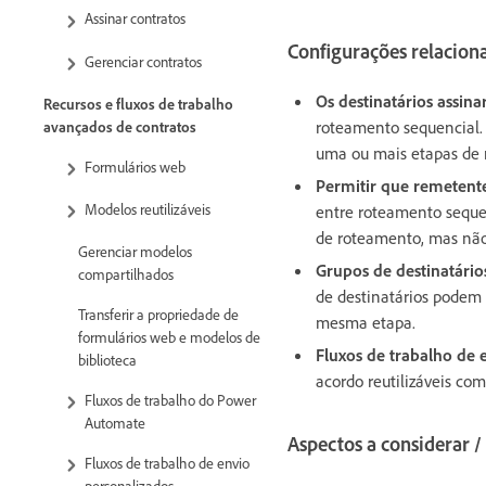
Assinar contratos
Configurações relacion
Gerenciar contratos
Os destinatários assin
Recursos e fluxos de trabalho
roteamento sequencial.
avançados de contratos
uma ou mais etapas de 
Formulários web
Permitir que remetent
Modelos reutilizáveis
entre roteamento sequen
de roteamento, mas não 
Gerenciar modelos
Grupos de destinatário
compartilhados
de destinatários podem 
Transferir a propriedade de
mesma etapa.
formulários web e modelos de
Fluxos de trabalho de 
biblioteca
acordo reutilizáveis co
Fluxos de trabalho do Power
Automate
Aspectos a considerar /
Fluxos de trabalho de envio
personalizados