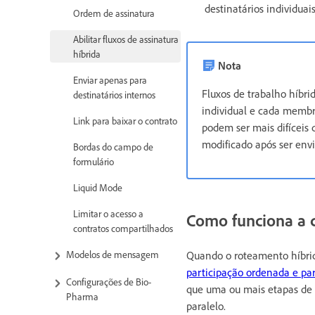
destinatários individua
Ordem de assinatura
Abilitar fluxos de assinatura
híbrida
Nota
Enviar apenas para
Fluxos de trabalho híbri
destinatários internos
individual e cada membro
Link para baixar o contrato
podem ser mais difíceis 
modificado após ser env
Bordas do campo de
formulário
Liquid Mode
Limitar o acesso a
Como funciona a 
contratos compartilhados
Quando o roteamento híbrid
Modelos de mensagem
participação ordenada e par
Configurações de Bio-
que uma ou mais etapas de 
Pharma
paralelo.