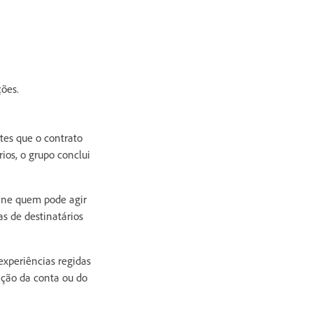
ões.
tes que o contrato
ios, o grupo conclui
fine quem pode agir
s de destinatários
xperiências regidas
ação da conta ou do