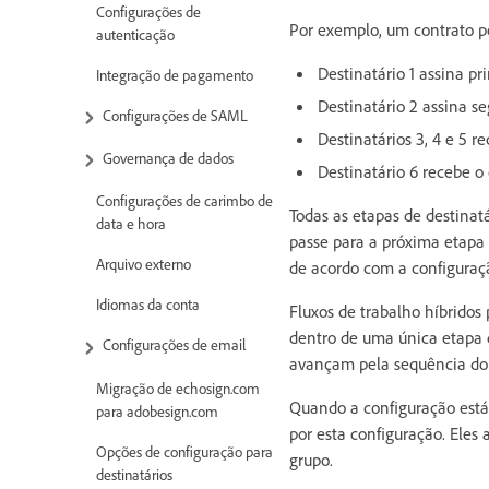
Configurações de
Por exemplo, um contrato p
autenticação
Destinatário 1 assina pr
Integração de pagamento
Destinatário 2 assina s
Configurações de SAML
Destinatários 3, 4 e 5
Governança de dados
Destinatário 6 recebe o 
Configurações de carimbo de
Todas as etapas de destina
data e hora
passe para a próxima etapa 
Arquivo externo
de acordo com a configuraçã
Idiomas da conta
Fluxos de trabalho híbridos
dentro de uma única etapa d
Configurações de email
avançam pela sequência do 
Migração de echosign.com
Quando a configuração está
para adobesign.com
por esta configuração. Eles
Opções de configuração para
grupo.
destinatários