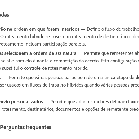
adas
arão na ordem em que foram inseridos
— Define o fluxo de trabalh
 O roteamento híbrido se baseia no roteamento de destinatário orde
roteamento incluam participação paralela.
es selecionem a ordem de assinatura
— Permite que remetentes al
cial e paralelo durante a composição do acordo. Esta configuração o
substitui o controle de roteamento híbrido.
s
— Permite que várias pessoas participem de uma única etapa de de
ser usados em fluxos de trabalho híbridos quando várias pessoas pre
envio personalizados
— Permite que administradores definam fluxos
m roteamento, destinatários, documentos e opções de remetente prede
 Perguntas frequentes