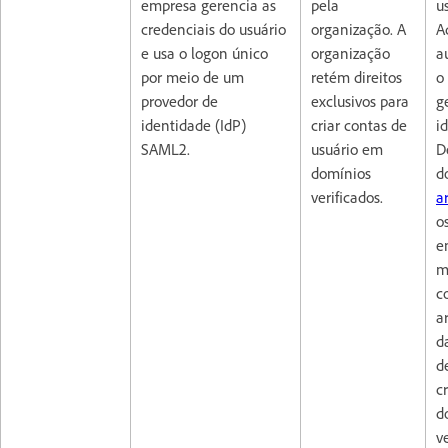
empresa gerencia as
pela
us
credenciais do usuário
organização. A
A
e usa o logon único
organização
a
por meio de um
retém direitos
o
provedor de
exclusivos para
g
identidade (IdP)
criar contas de
i
SAML2.
usuário em
D
domínios
d
verificados.
a
o
e
m
c
a
d
d
c
d
ve