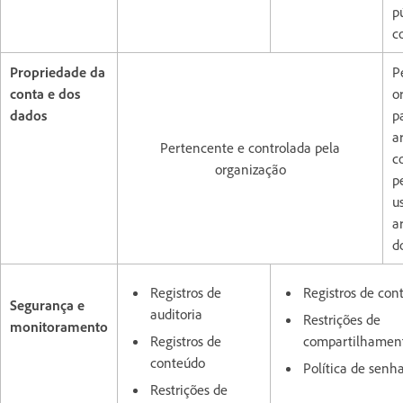
p
c
Propriedade da
P
conta e dos
o
dados
p
a
Pertencente e controlada pela
c
organização
p
u
a
d
Registros de
Registros de con
Segurança e
auditoria
Restrições de
monitoramento
Registros de
compartilhamen
conteúdo
Política de senh
Restrições de