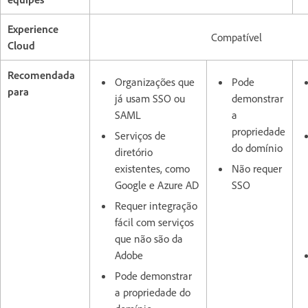
Experience
Compatível
Cloud
Recomendada
Organizações que
Pode
para
já usam SSO ou
demonstrar
SAML
a
propriedade
Serviços de
do domínio
diretório
existentes, como
Não requer
Google e Azure AD
SSO
Requer integração
fácil com serviços
que não são da
Adobe
Pode demonstrar
a propriedade do