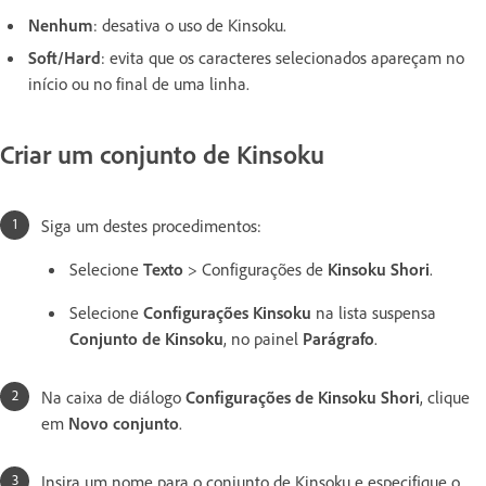
Nenhum
: desativa o uso de Kinsoku.
Soft/Hard
: evita que os caracteres selecionados apareçam no
início ou no final de uma linha.
Criar um conjunto de Kinsoku
Siga um destes procedimentos:
Selecione
Texto
> Configurações de
Kinsoku Shori
.
Selecione
Configurações Kinsoku
na lista suspensa
Conjunto de Kinsoku
, no painel
Parágrafo
.
Na caixa de diálogo
Configurações de Kinsoku Shori
, clique
em
Novo conjunto
.
Insira um nome para o conjunto de Kinsoku e especifique o