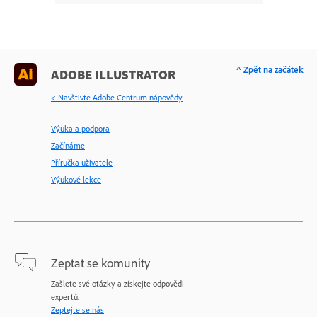
^ Zpět na začátek
ADOBE ILLUSTRATOR
< Navštivte Adobe Centrum nápovědy
Výuka a podpora
Začínáme
Příručka uživatele
Výukové lekce
Zeptat se komunity
Zašlete své otázky a získejte odpovědi
expertů.
Zeptejte se nás