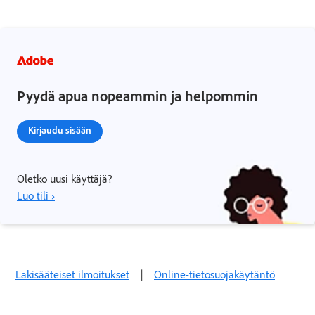
Pyydä apua nopeammin ja helpommin
Kirjaudu sisään
Oletko uusi käyttäjä?
Luo tili ›
Lakisääteiset ilmoitukset
|
Online-tietosuojakäytäntö