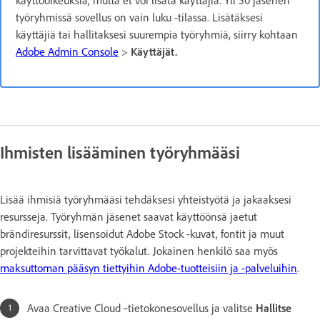
käyttöoikeuksia, mutta et voi lisätä käyttäjiä. Yli 50 jäsenen
työryhmissä sovellus on vain luku -tilassa. Lisätäksesi
käyttäjiä tai hallitaksesi suurempia työryhmiä, siirry kohtaan
Adobe Admin Console
>
Käyttäjät.
Ihmisten lisääminen työryhmääsi
Lisää ihmisiä työryhmääsi tehdäksesi yhteistyötä ja jakaaksesi
resursseja. Työryhmän jäsenet saavat käyttöönsä jaetut
brändiresurssit, lisensoidut Adobe Stock -kuvat, fontit ja muut
projekteihin tarvittavat työkalut. Jokainen henkilö saa myös
maksuttoman pääsyn tiettyihin Adobe-tuotteisiin ja -palveluihin
.
Avaa Creative Cloud ‑tietokonesovellus ja valitse
Hallitse