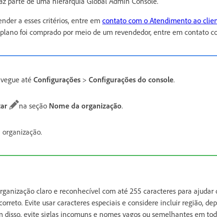
az parte de uma hierarquia Global Admin Console.
nder a esses critérios, entre em
contato com o Atendimento ao clie
 o plano foi comprado por meio de um revendedor, entre em contato c
avegue até
Configurações
>
Configurações do console
.
tar
na seção
Nome da organização
.
 organização.
anização claro e reconhecível com até 255 caracteres para ajudar o
 correto. Evite usar caracteres especiais e considere incluir região, 
ém disso, evite siglas incomuns e nomes vagos ou semelhantes em tod