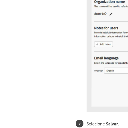
Selecione
Salvar
.