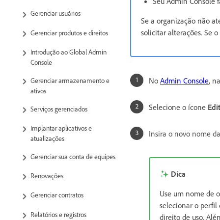
Seu Admin Console f
Gerenciar usuários
Se a organização não ate
solicitar alterações. Se
Gerenciar produtos e direitos
Introdução ao Global Admin
Console
No
Admin Console
, n
Gerenciar armazenamento e
ativos
Selecione o ícone
Edi
Serviços gerenciados
Implantar aplicativos e
Insira o novo nome da
atualizações
Gerenciar sua conta de equipes
Dica
Renovações
Use um nome de org
Gerenciar contratos
selecionar o perfil
Relatórios e registros
direito de uso. Al