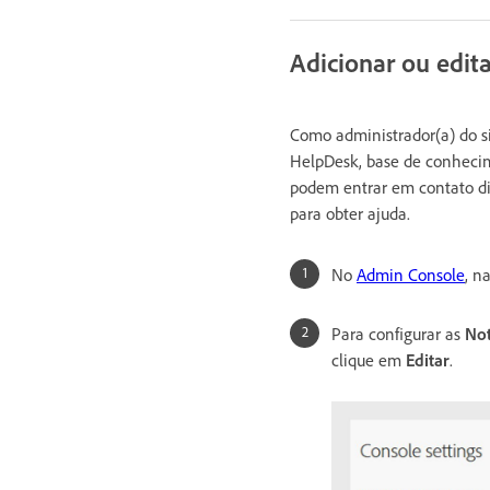
Adicionar ou edit
Como administrador(a) do si
HelpDesk, base de conhecim
podem entrar em contato di
para obter ajuda.
No
Admin Console
, n
Para configurar as
Not
clique em
Editar
.