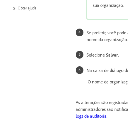
sua organização.
Obter ajuda
Se preferir, você pod
nome da organização. 
Selecione
Salvar
.
Na caixa de diálogo d
O nome da organizaçã
As alterações são registrada
administradores são notific
logs de auditoria
.