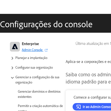
Configurações do console
Adobe para corporações e equipes:
Enterprise
Última atualização em
guia de administração
Admin Console
Planejar a implantação
Aplica-se a corporações e eq
Configurar sua organização
Saiba como os admini
Gerenciar a configuração da sua
idioma padrão para e
organização
Gerenciar domínios e diretórios
existentes
Comece a configurar s
Permitir a criação automática de
Ir ao Admin Conso
contas