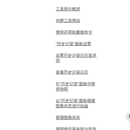
工具提示概述
创建工具预设
使用还原和重做命令
“历史记录”面板设置
设置历史记录日志首选
项
查看历史记录日志
在“历史记录”面板中使
用快照
从“历史记录”面板根据
图像状态进行绘画
管理图像状态
将图像的某些部分恢复