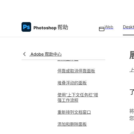
工作区概述
访问“发现”面板
帮助
Web
Desk
Photoshop
保存自定义工作区
切换工作区
Adobe 帮助中心
删除工作区
停靠或取消停靠面板
堆叠浮动的面板
使用“上下文任务栏”增
强工作流程
将
重新排列文档窗口
您
添加和删除面板