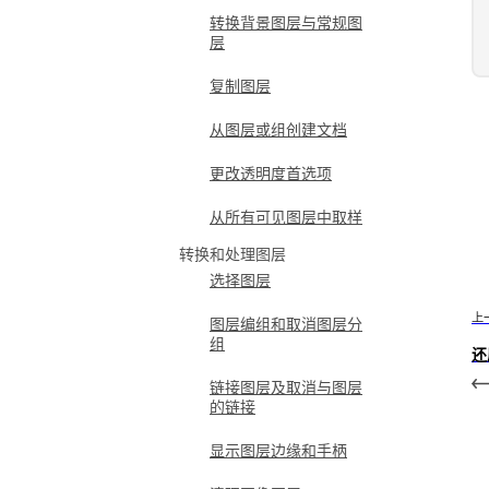
转换背景图层与常规图
层
复制图层
从图层或组创建文档
更改透明度首选项
从所有可见图层中取样
转换和处理图层
选择图层
上
图层编组和取消图层分
组
还
链接图层及取消与图层
的链接
显示图层边缘和手柄