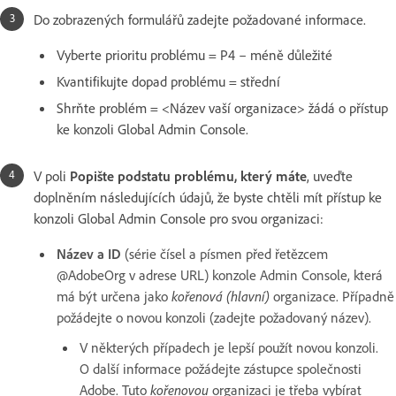
Do zobrazených formulářů zadejte požadované informace.
Vyberte prioritu problému = P4 – méně důležité
Kvantifikujte dopad problému = střední
Shrňte problém = <Název vaší organizace> žádá o přístup
ke konzoli Global Admin Console.
V poli
Popište podstatu problému, který máte
, uveďte
doplněním následujících údajů, že byste chtěli mít přístup ke
konzoli Global Admin Console pro svou organizaci:
Název a ID
(série čísel a písmen před řetězcem
@AdobeOrg v adrese URL) konzole Admin Console, která
má být určena jako
kořenová (hlavní)
organizace. Případně
požádejte o novou konzoli (zadejte požadovaný název).
V některých případech je lepší použít novou konzoli.
O další informace požádejte zástupce společnosti
Adobe. Tuto
kořenovou
organizaci je třeba vybírat