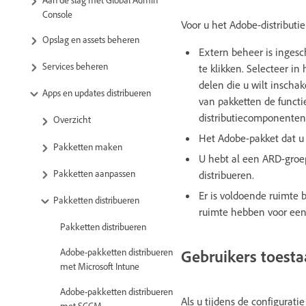
Console
Voor u het Adobe-distributi
Opslag en assets beheren
Extern beheer is ingesc
Services beheren
te klikken. Selecteer in
delen die u wilt inscha
Apps en updates distribueren
van pakketten de functie
distributiecomponenten
Overzicht
Het Adobe-pakket dat u w
Pakketten maken
U hebt al een ARD-groep
Pakketten aanpassen
distribueren.
Er is voldoende ruimte 
Pakketten distribueren
ruimte hebben voor een 
Pakketten distribueren
Gebruikers toestaa
Adobe-pakketten distribueren
met Microsoft Intune
Adobe-pakketten distribueren
Als u tijdens de configurati
met SCCM