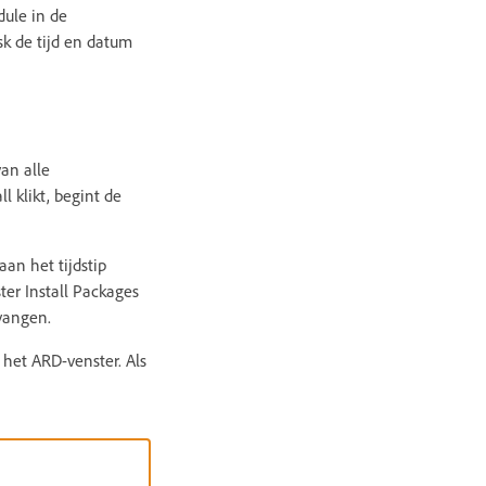
dule in de
sk de tijd en datum
van alle
l klikt, begint de
aan het tijdstip
er Install Packages
vangen.
 het ARD-venster. Als