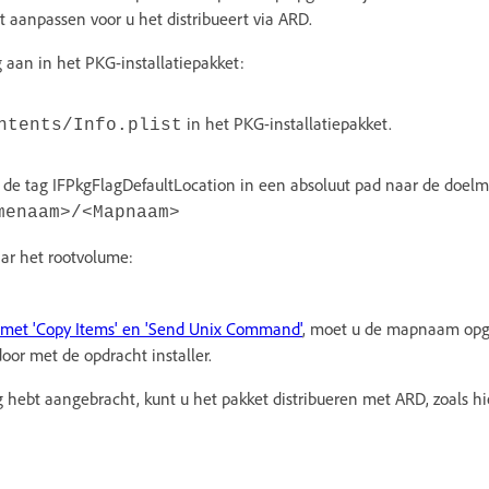
 aanpassen voor u het distribueert via ARD.
 aan in het PKG-installatiepakket:
in het PKG-installatiepakket.
ntents/Info.plist
 de tag IFPkgFlagDefaultLocation in een absoluut pad naar de doelm
menaam>/<Mapnaam>
naar het rootvolume:
n met 'Copy Items' en 'Send Unix Command'
, moet u de mapnaam opg
or met de opdracht installer.
g hebt aangebracht, kunt u het pakket distribueren met ARD, zoals h