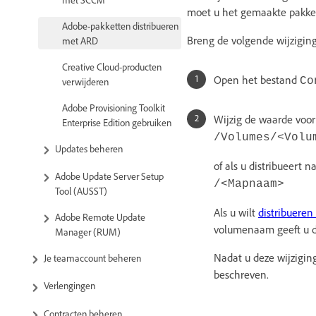
moet u het gemaakte pakket
Adobe-pakketten distribueren
Breng de volgende wijziging
met ARD
Creative Cloud-producten
Open het bestand
Co
verwijderen
Adobe Provisioning Toolkit
Wijzig de waarde voor
Enterprise Edition gebruiken
/Volumes/<Volu
Updates beheren
of als u distribueert 
Adobe Update Server Setup
/<Mapnaam>
Tool (AUSST)
Als u wilt
distribuere
Adobe Remote Update
volumenaam geeft u do
Manager (RUM)
Nadat u deze wijzigin
Je teamaccount beheren
beschreven.
Verlengingen
Contracten beheren