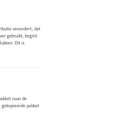
ributie verandert; dat
ver gebruikt, begint
ukken. Dit is
 pakket naar de
t gekopieerde pakket