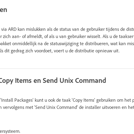
sen
 via ARD kan mislukken als de status van de gebruiker tijdens de dist
 zich aan- of afmeldt, of als u van gebruiker wisselt. Als u de taakser
akket onmiddellijk na de statuswijziging te distribueren, wat kan misl
 dit gedrag zich voordoet, voert u de distributie opnieuw uit.
 Copy Items en Send Unix Command
e 'Install Packages' kunt u ook de taak 'Copy Items' gebruiken om het
n vervolgens met 'Send Unix Command' de installer uitvoeren en he
ersysteem.