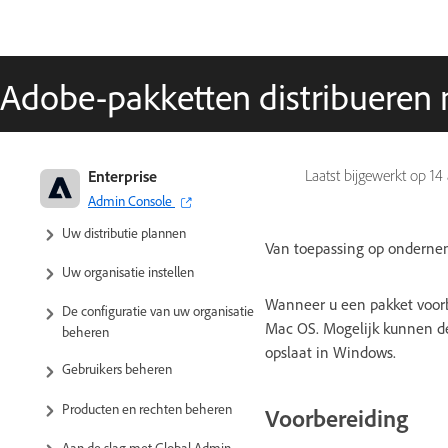
Adobe-pakketten distribueren
Adobe voor ondernemingen en
Enterprise
Laatst bijgewerkt op
14
teams: Beheerdershandleiding
Admin Console
Uw distributie plannen
Van toepassing op onderne
Uw organisatie instellen
Wanneer u een pakket voorb
De configuratie van uw organisatie
Mac OS. Mogelijk kunnen de
beheren
opslaat in Windows.
Gebruikers beheren
Producten en rechten beheren
Voorbereiding
Aan de slag met Global Admin