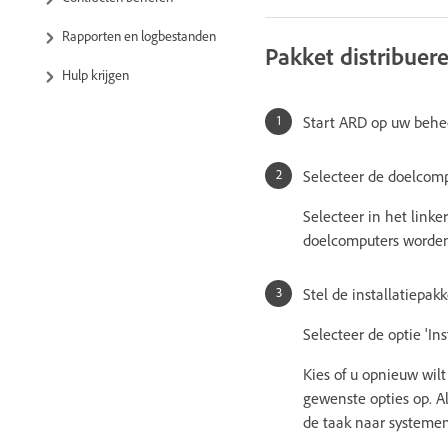
Rapporten en logbestanden
Pakket distribuer
Hulp krijgen
Start ARD op uw behe
Selecteer de doelcomp
Selecteer in het link
doelcomputers worden
Stel de installatiepakk
Selecteer de optie 'In
Kies of u opnieuw wilt
gewenste opties op. Al
de taak naar systemen