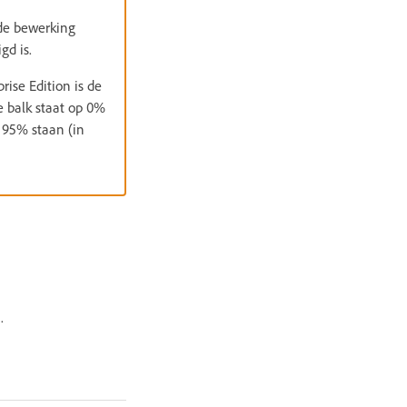
 de bewerking
gd is.
ise Edition is de
e balk staat op 0%
p 95% staan (in
.
g