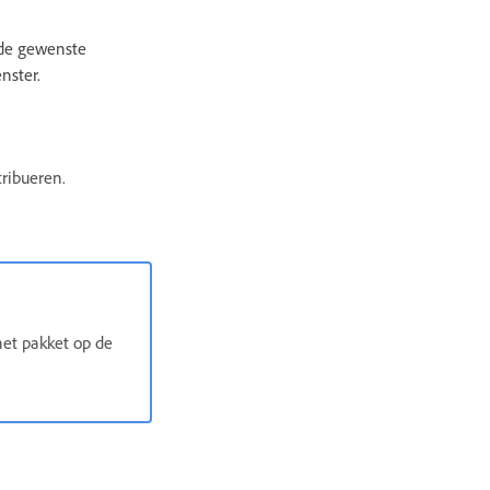
 de gewenste
nster.
tribueren.
het pakket op de