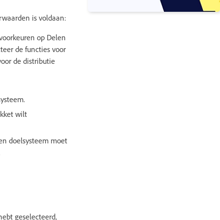
orwaarden is voldaan:
mvoorkeuren op Delen
teer de functies voor
or de distributie
systeem.
kket wilt
 Een doelsysteem moet
.
 hebt geselecteerd,