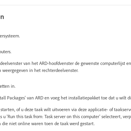
en
ersysteem.
uters.
erdeelvenster van het ARD-hoofdvenster de gewenste computerlijst en
 weergegeven in het rechterdeelvenster.
etten in.
stall Packages' van ARD en voeg het installatiepakket toe dat u wilt di
 starten, of u deze taak wilt uitvoeren via deze applicatie- of taakser
s u 'Run this task from: Task server on this computer' selecteert, ver
 die niet online waren toen de taak werd gestart.