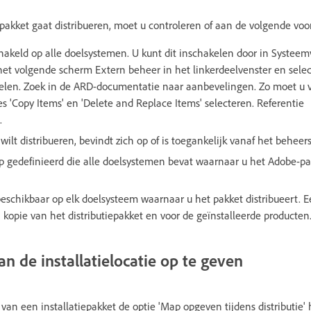
epakket gaat distribueren, moet u controleren of aan de volgende vo
hakeld op alle doelsystemen. U kunt dit inschakelen door in Systee
 het volgende scherm Extern beheer in het linkerdeelvenster en selec
kelen. Zoek in de ARD-documentatie naar aanbevelingen. Zo moet u vo
s 'Copy Items' en 'Delete and Replace Items' selecteren. Referentie
.
ilt distribueren, bevindt zich op of is toegankelijk vanaf het beheer
 gedefinieerd die alle doelsystemen bevat waarnaar u het Adobe-pa
beschikbaar op elk doelsysteem waarnaar u het pakket distribueert.
kopie van het distributiepakket en voor de geïnstalleerde producten
n de installatielocatie op te geven
e van een installatiepakket de optie 'Map opgeven tijdens distributie'