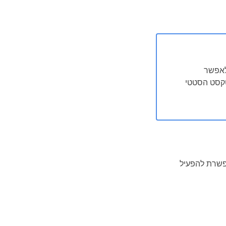
לאפשר
 הטקסט הסטטי
 דו-שיח המאפשרת להפעיל