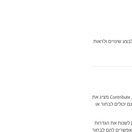
צים בדף. עליך לעבור בין תצוגת Live לתצוגת Design או Code כדי לבצע שינויים ולראות
כשמשתמש Contribute עורך דף המכיל תוכן דינמי או רכיבים מוסתרים (כגון סקריפטים והערות), Contribute מציג את
ואת הרכיבים המוסתרים כסמנים צהובים. כברירת מחדל, משתמשי Contribute אינם יכולים לבחור או
דף, ניתן לשנות את הגדרות
וכן דינמי, גם אם מאפשרים להם לבחור