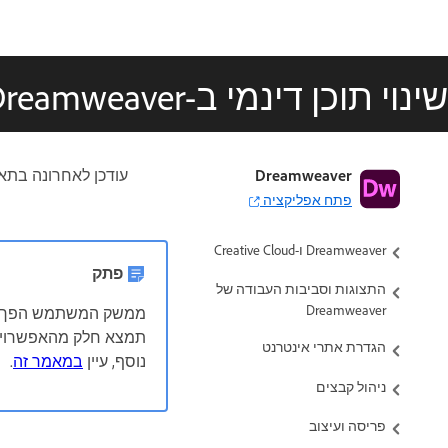
שינוי תוכן דינמי ב-Dreamweaver
מדריך למשתמש של Dreamweaver
Dreamweaver
עודכן לאחרונה בתא
פתח אפליקציה
מבוא
Dreamweaver ו-Creative Cloud
פתק
התצוגות וסביבות העבודה של
Dreamweaver
הגדרת אתרי אינטרנט
נוסף, עיין
במאמר זה
.
ניהול קבצים
פריסה ועיצוב