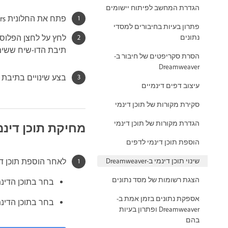
הגדרת המחשב לפיתוח יישומים
פתח את החלונית Server Behaviors ‏(Window >‏ Server Behaviors).
פתרון בעיות בחיבורים למסדי
לחץ על לחצן הפלוס 
נתונים
תיבת הדו-שיח ששימ
הסרת סקריפטים של חיבור ב-
Dreamweaver
בצע שינויים בתיבת הד
עיצוב דפים דינמיים
סקירת מקורות של תוכן דינמי
הגדרת מקורות של תוכן דינמי
מחיקת תוכן דינמ
הוספת תוכן דינמי לדפים
לאחר הוספת תוכן ד
שינוי תוכן דינמי ב-Dreamweaver
הצגת רשומות של מסד נתונים
בחר בתוכן הדינמי ב
אספקת נתונים בזמן אמת ב-
בחר בתוכן הדינמי בחלונית rver Behaviors
Dreamweaver ופתרון בעיות
בהם