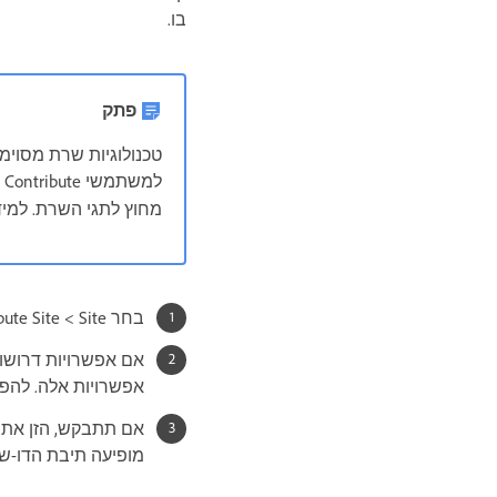
בו.
פתק
טכנולוגיות שרת מסוימ
ל
מחוץ לתגי השרת. למיד
בחר Site >‏ Administer Contribute Site.
אפשרויות אלה. להפעלת האפשר
אם תתבקש, הזן את ס
מופיעה תיבת הדו-שיח nister Website