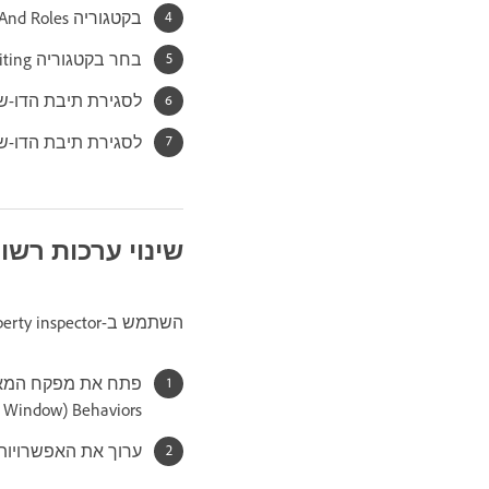
בקטגוריה Users And Roles, בחר תפקיד ולחץ על הלחצן Edit Role Settings.
בחר בקטגוריה Editing ובטל את הבחירה בהגנה על סקריפטים וטפסים.
לסגירת תיבת הדו-שיח Edit Settings, לחץ 
לסגירת תיבת הדו-שיח Administer Website, לחץ על
שינוי ערכות רש
השתמש ב-Property inspector לשינוי ערכת רשומות שנבחרה. האפשרויות הזמינות משתנות בהתאם למודל השרת.
Behaviors ‏(Window >‏ Server Behavior).
ערוך את האפשרויות. בעת בח