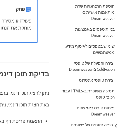
הוספת התנהגויות שרת
פתק
מותאמות אישית ב-
Dreamweaver
פעולה זו מסירה
מוחקת את הנתונ
בניית טפסים באמצעות
Dreamweaver
שימוש בטפסים לאיסוף מידע
ממשתמשים
יצירה והפעלה של טופסי
ColdFusion ב-Dreamweaver
בדיקת תוכן דינמ
יצירת טופסי אינטרנט
תמיכה משופרת ב-HTML5 עבור
ניתן להציג תוכן דינמי בתצו
רכיבי טופס
בעת הצגת תוכן דינמי, ני
פיתוח טופס באמצעות
Dreamweaver
התאמת פריסת דף באמ
בנייה חזותית של יישומים