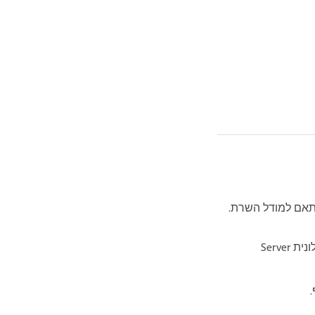
פתח את מפקח המאפיינים ‏(Window >‏ Properties) ולאחר מכן בחר בערכת הרשומות בחלונית Server