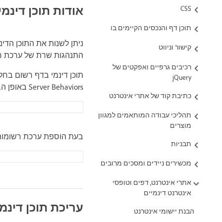
אודות תוכן דינמי
CSS
תוכן דף והנכסים הקיימים בו
ניתן לשנות את התוכן הדי
קישור וניווט
התנהגות שרת של ערכת רש
רכיבים גרפיים ואפקטים של
jQuery
Server Behaviors באופן הבא:
כתיבת קוד של אתרי אינטרנט
תהליכי עבודה המותאמים למגוון
מוצרים
בעת הוספת ערכת רשומות נוספת לדף
תבניות
מכשירים ניידים ומסכים מרובים
אתרי אינטרנט, דפים וטופסי
אינטרנט דינמיים
עריכת תוכן דינמי
הבנת יישומי אינטרנט