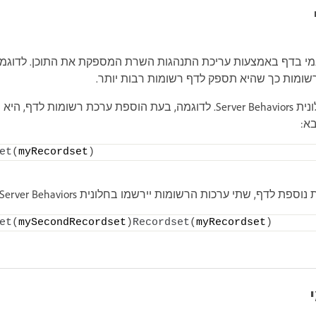
נמי בדף באמצעות עריכת התנהגות השרת המספקת את התוכן. לדוגמה,
ומות כך שהיא תספק לדף רשומות רבות יותר.
תוכן דינמי בדף רשום בחלונית Server Behaviors. לדוגמה, בעת הוספת ערכת רשומ
et
(
myRecordset
)
, שתי ערכות הרשומות יירשמו בחלונית Server Behaviors באופן הבא:
et
(
mySecondRecordset
)
Recordset
(
myRecordset
)