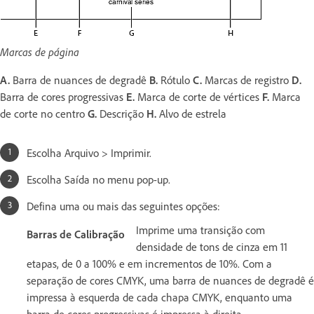
Marcas de página
A.
Barra de nuances de degradê
B.
Rótulo
C.
Marcas de registro
D.
Barra de cores progressivas
E.
Marca de corte de vértices
F.
Marca
de corte no centro
G.
Descrição
H.
Alvo de estrela
Escolha Arquivo > Imprimir.
Escolha Saída no menu pop-up.
Defina uma ou mais das seguintes opções:
Imprime uma transição com
Barras de Calibração
densidade de tons de cinza em 11
etapas, de 0 a 100% e em incrementos de 10%. Com a
separação de cores CMYK, uma barra de nuances de degradê é
impressa à esquerda de cada chapa CMYK, enquanto uma
barra de cores progressivas é impressa à direita.