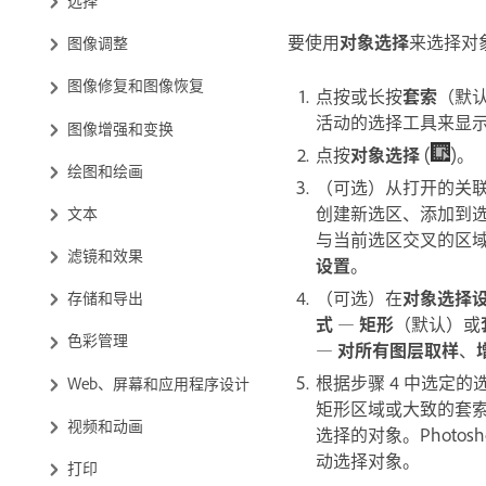
要使用
对象选择
来选择对
图像调整
图像修复和图像恢复
点按或长按
套索
（默
活动的选择工具来显
图像增强和变换
点按
对象选择
(
)。
绘图和绘画
（可选）从打开的关
创建新选区、添加到
文本
与当前选区交叉的区
滤镜和效果
设置
。
（可选）在
对象选择
存储和导出
式
—
矩形
（默认）或
色彩管理
—
对所有图层取样
、
根据步骤 4 中选定
Web、屏幕和应用程序设计
矩形区域或大致的套
视频和动画
选择的对象。Photos
动选择对象。
打印