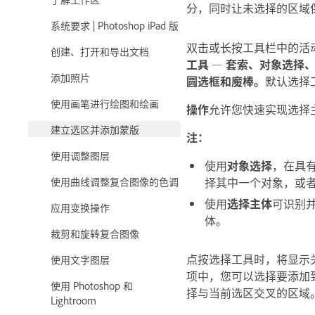
分，同时让未选择的区域
系统要求 | Photoshop iPad 版
双击或长按工具栏中的活
创建、打开和导出文档
工具
—
套索、对象选择
添加照片
圆选框和魔棒
。
默认选择
使用画笔进行绘图和绘画
操作
允许您快速实现选择
建立选区并添加蒙版
注：
使用调整图层
使用
对象选择
，在具
择其中一个对象，或
使用曲线调整复合图像的色调
使用
选择主体
可识别
应用变换操作
体。
裁剪和旋转复合图像
点按选择工具时，将显示
使用文字图层
项中，您可以选择要添加
使用 Photoshop 和
择与当前选区交叉的区域
Lightroom