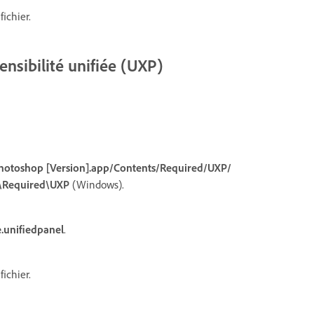
ichier.
nsibilité unifiée (UXP)
hotoshop [Version].app/Contents/Required/UXP/
]\Required\UXP
(Windows).
.unifiedpanel
.
ichier.