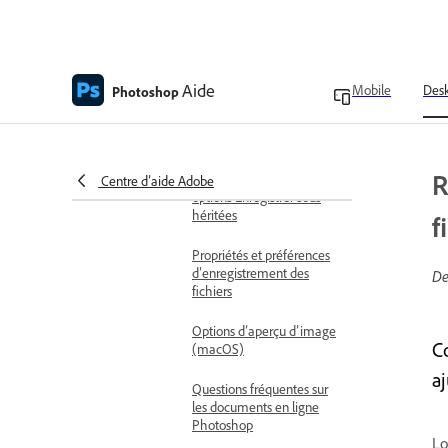
Enregistrement et exportation
Enregistrement de fichiers
Enregistrement de votre
travail
Aide
Mobile
Des
Photoshop
Enregistrement de
documents volumineux
R
Rétablissement des
Centre d’aide Adobe
options Enregistrer sous
héritées
f
Propriétés et préférences
d’enregistrement des
De
fichiers
Options d’aperçu d’image
C
(macOS)
a
Questions fréquentes sur
les documents en ligne
Photoshop
Lo