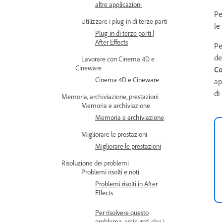
altre applicazioni
Pe
Utilizzare i plug-in di terze parti
le
Plug-in di terze parti |
After Effects
Pe
de
Lavorare con Cinema 4D e
Cineware
Co
Cinema 4D e Cineware
ap
di
Memoria, archiviazione, prestazioni
Memoria e archiviazione
Memoria e archiviazione
Migliorare le prestazioni
Migliorare le prestazioni
Risoluzione dei problemi
Problemi risolti e noti
Problemi risolti in After
Effects
Per risolvere questo
problema, assicurati che i