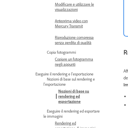
Modificare e utilizzare le
visualizzazioni
Anteprima video con
Mercury Transmit
Riproduzione compressa
senza perdita di qualità
R
Copia fotogrammi
Copiare un fotogramma
negli appunti
Af
Eseguire il rendering e l’esportazione
de
Nozioni di base sul rendering e
l’esportazione
Im
Nozioni di base su
rendering ed
esportazione
Eseguire il rendering ed esportare
le immagini
Rendering ed