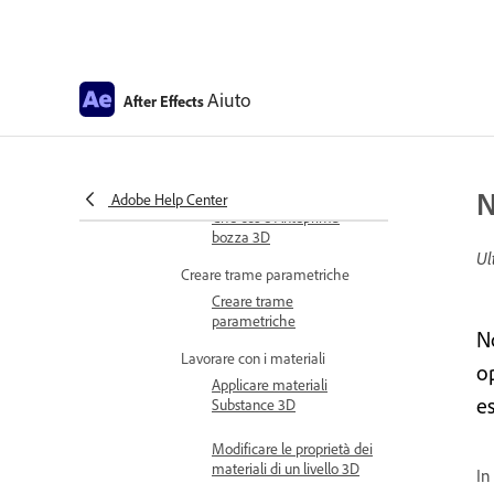
livelli di testo e forma
Estrusione dei livelli di
testo e forma
Lavorare con le impostazioni di
Aiuto
After Effects
animazione 3D
Impostazioni di
animazione 3D
Visualizzazione e anteprima 3D
N
Adobe Help Center
Che cos’è Anteprima
bozza 3D
Ul
Creare trame parametriche
Creare trame
parametriche
No
Lavorare con i materiali
op
Applicare materiali
e
Substance 3D
Modificare le proprietà dei
materiali di un livello 3D
In