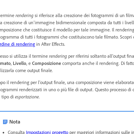
 termine
rendering
si riferisce alla creazione dei fotogrammi di un fi
la creazione di un’immagine bidimensionale composta da tutti i livelli
mposizione che costituisce il modello per tale immagine. Il renderin
togramma di tutti i fotogrammi che costituiscono tale filmato. Scopr
ordine di rendering
in After Effects.
esso si utilizza il termine
rendering
per riferirsi soltanto all’output fi
lmato
,
Livello
, e
Composizione
comporta anche il rendering. Di fatto,
ilizzarla come output finale.
po il rendering per l’output finale, una composizione viene elaborata
togrammi renderizzati in uno o più file di output. Questo processo di c
 tipo di
esportazione
.
Nota
Consulta
Impostazioni progetto
per maggiori informazioni sulle 