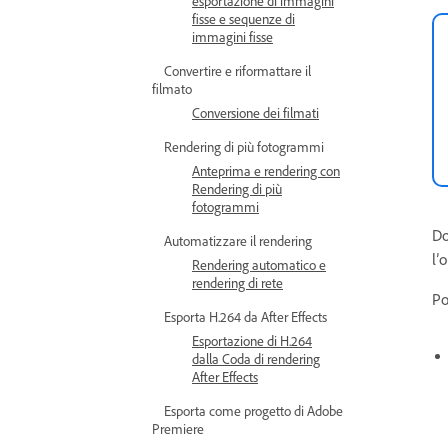
esportazione di immagini
fisse e sequenze di
immagini fisse
Convertire e riformattare il
filmato
Conversione dei filmati
Rendering di più fotogrammi
Anteprima e rendering con
Rendering di più
fotogrammi
Do
Automatizzare il rendering
l’
Rendering automatico e
rendering di rete
Po
Esporta H.264 da After Effects
Esportazione di H.264
dalla Coda di rendering
After Effects
Esporta come progetto di Adobe
Premiere