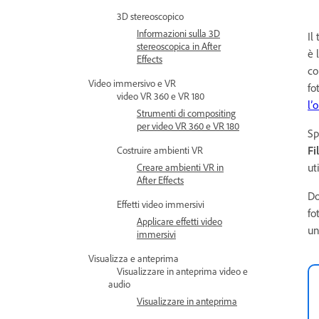
3D stereoscopico
Informazioni sulla 3D
Il
stereoscopica in After
è 
Effects
co
Video immersivo e VR
fo
video VR 360 e VR 180
l’
Strumenti di compositing
per video VR 360 e VR 180
Sp
Fi
Costruire ambienti VR
ut
Creare ambienti VR in
After Effects
Do
Effetti video immersivi
fo
Applicare effetti video
un
immersivi
Visualizza e anteprima
Visualizzare in anteprima video e
audio
Visualizzare in anteprima