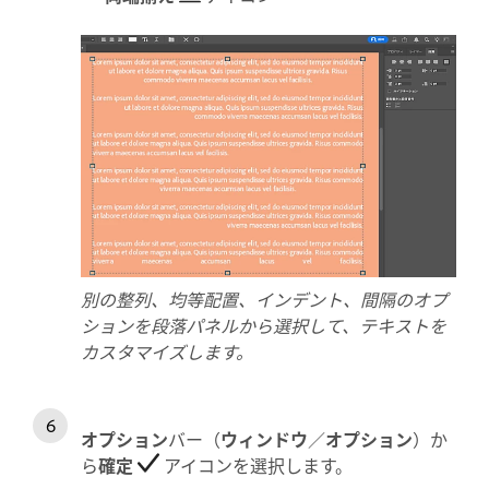
別の整列、均等配置、インデント、間隔のオプ
ションを段落パネルから選択して、テキストを
カスタマイズします。
オプション
バー（
ウィンドウ
／
オプション
）か
ら
確定
アイコンを選択します。