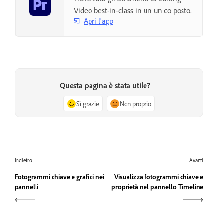
Video best-in-class in un unico posto.
Apri l'app
Questa pagina è stata utile?
Sì grazie
Non proprio
Indietro
Avanti
Fotogrammi chiave e grafici nei
Visualizza fotogrammi chiave e
pannelli
proprietà nel pannello Timeline