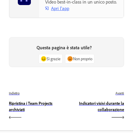
Video best-in-class in un unico posto.
Apri l'app
Questa pagina è stata utile?
Sì grazie
Non proprio
Indietro
Avanti
Ripristina i Team Projects
Indicatori visivi durante la
archiviati
collaborazione