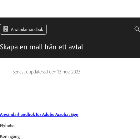
Användarhandbok
Skapa en mall från ett avtal
Senast uppdaterad den
13 nov. 2023
Användarhandbok för Adobe Acrobat Sign
Nyheter
Kom igång