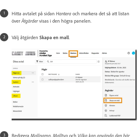
Hitta avtalet på sidan
Hantera
och markera det så att listan
över
Åtgärder
visas i den högra panelen.
Välj åtgärden
Skapa en mall
.
Redigera
Mallnamn
,
Malltyp
och
Vilka kan använda den här