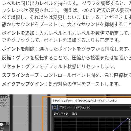
レベルは同じ出力レベルを持ちます。 グラフを調整すると、
ックレンジが変更されます。 例えば、-20 dB 近辺の音の要素
べて増幅し、それ以外は変更しないままにすることができます
静かなサウンドをブーストし、大きなサウンドを抑制するこ
ポイントを追加
：
入力レベルと出力レベルを数値で指定して、
フをクリックして、ポイントを追加するよりも正確です。
ポイントを削除
：
選択したポイントをグラフから削除します
反転
：
グラフを反転することで、圧縮から拡張または拡張か
リセット
：
グラフをデフォルト状態にリセットします。
スプラインカーブ
：コントロールポイント間を、急な直線状
メイクアップゲイン
：
処理対象の信号をブーストします。