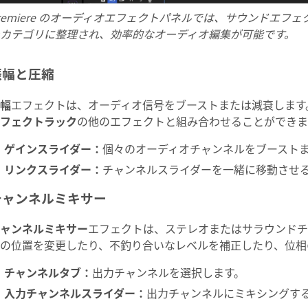
remiere のオーディオエフェクトパネルでは、サウンドエ
カテゴリに整理され、効率的なオーディオ編集が可能です。
振幅と圧縮
幅
エフェクトは、オーディオ信号をブーストまたは減衰します
フェクトラック
の他のエフェクトと組み合わせることができま
ゲインスライダー
：
個々のオーディオチャンネルをブースト
リンクスライダー
：
チャンネルスライダーを一緒に移動させ
チャンネルミキサー
ャンネルミキサー
エフェクトは、ステレオまたはサラウンドチ
の位置を変更したり、不釣り合いなレベルを補正したり、位相
チャンネルタブ
：
出力チャンネルを選択します。
入力チャンネルスライダー
：
出力チャンネルにミキシングす