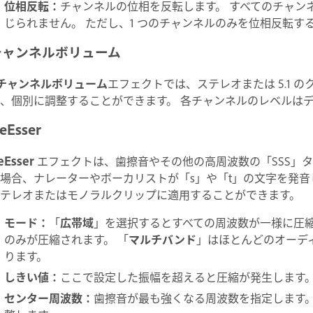
位相反転
：
チャンネルの位相を反転します。 すべてのチャン
じられません。 ただし、1 つのチャンネルのみを位相反転す
チャンネルボリューム
チャンネルボリューム
エフェクトでは、ステレオまたは 5.1
、個別に調整することができます。 各チャンネルのレベルは
eEsser
eEsser
エフェクトは、歯擦音やその他の高周波数の「SSS」
場合、ナレーターやボーカリストが「s」や「t」の文字を発音
テレオまたはモノラルクリップに適用することができます。
モード
：
「
広帯域
」を選択するとすべての周波数が一様に圧
のみが圧縮されます。 「
マルチバンド
」はほとんどのオーデ
ります。
しきい値
：
ここで設定した振幅を超えると圧縮が発生します
センター周波数
：
歯擦音が最も強くなる周波数を指定します。