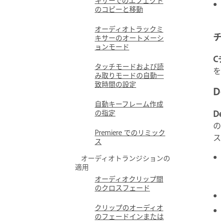
のコピーと移動
オーディオトラックミ
キサーのオートメーシ
ョンモード
C
タッチモードおよび読
を
み取りモードの自動一
致時間の設定
D
自動キーフレーム作成
の指定
D
の
Premiere でのリミック
ス
ス
オーディオトランジションの
適用
オーディオクリップ間
のクロスフェード
クリップのオーディオ
のフェードインまたは