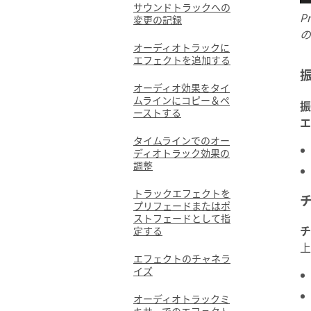
サウンドトラックへの
P
変更の記録
の
オーディオトラックに
エフェクトを追加する
オーディオ効果をタイ
ムラインにコピー＆ペ
振
ーストする
エ
タイムラインでのオー
ディオトラック効果の
調整
トラックエフェクトを
プリフェードまたはポ
ストフェードとして指
チ
定する
上
エフェクトのチャネラ
イズ
オーディオトラックミ
キサーでのエフェクト