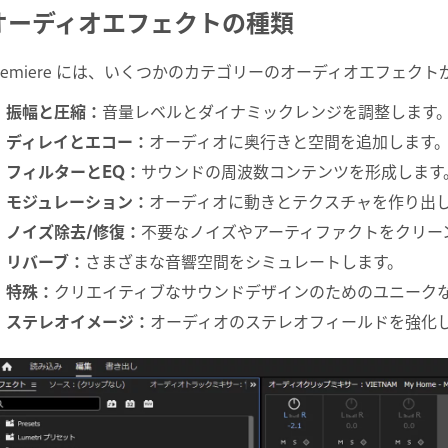
オーディオエフェクトの種類
remiere には、いくつかのカテゴリーのオーディオエフェク
振幅と圧縮
：
音量レベルとダイナミックレンジを調整します
ディレイとエコー
：
オーディオに奥行きと空間を追加します
フィルターとEQ
：
サウンドの周波数コンテンツを形成します
モジュレーション
：
オーディオに動きとテクスチャを作り出
ノイズ除去/修復
：
不要なノイズやアーティファクトをクリー
リバーブ
：
さまざまな音響空間をシミュレートします。
特殊
：
クリエイティブなサウンドデザインのためのユニーク
ステレオイメージ
：
オーディオのステレオフィールドを強化