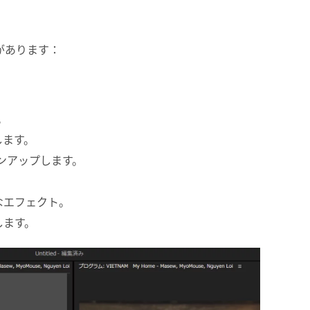
トがあります：
。
。
。
します。
ンアップします。
なエフェクト。
します。