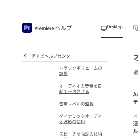
作成する
自動ダッキングオーデ
ィオ
Desktop
ヘルプ
Premiere
オーディオプリセット
を作成
オーディオのゲインを
調整する
アドビヘルプセンター
トラックボリュームの
最
調整
オーディオの音量を自
動で一致させる
A
テ
音量レベルの監視
オ
ダイナミックオーディ
オ波形の使用
選
ル
スピーチを強調の技術