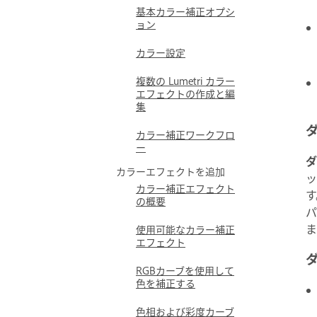
基本カラー補正オプシ
ョン
カラー設定
複数の Lumetri カラー
エフェクトの作成と編
集
カラー補正ワークフロ
ー
ダ
カラーエフェクトを追加
ッ
カラー補正エフェクト
す
の概要
パ
ま
使用可能なカラー補正
エフェクト
RGBカーブを使用して
色を補正する
色相および彩度カーブ