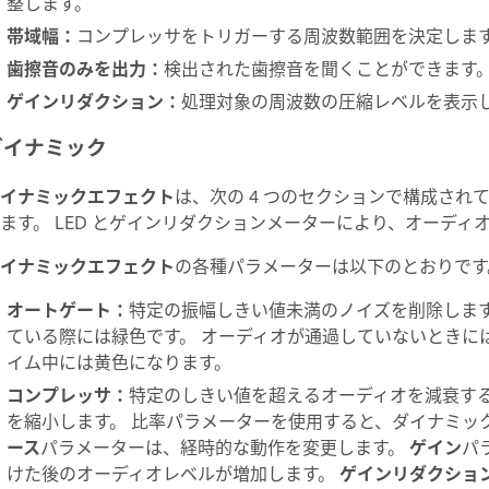
整します。
帯域幅
：
コンプレッサをトリガーする周波数範囲を決定しま
歯擦音のみを出力
：
検出された歯擦音を聞くことができます。
ゲインリダクション
：
処理対象の周波数の圧縮レベルを表示
ダイナミック
イナミックエフェクト
は、次の 4 つのセクションで構成され
ます。 LED とゲインリダクションメーターにより、オーデ
イナミックエフェクト
の各種パラメーターは以下のとおりです
オートゲート
：
特定の
振幅しきい値未満のノイズを削除します
ている際には緑色です。 オーディオが通過していないときに
イム中には黄色になります。
コンプレッサ
：
特定のしきい値を超えるオーディオを減衰す
を縮小します。 比率パラメーターを使用すると、ダイナミッ
ース
パラメーターは、経時的な動作を変更します。
ゲイン
パ
けた後のオーディオレベルが増加します。
ゲインリダクショ