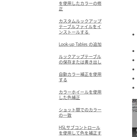
を使用したカラーの修
正
カスタムルックアップ
テーブルファイルをイ
ンストールする
Look-up Tables の追加
ルックアップテーブル
の保存または書き出し
自動カラー補正を使用
する
カラーホイールを使用
した色補正
ショット間でのカラー
の一致
HSLサブコントロール
を使用して色を補正す