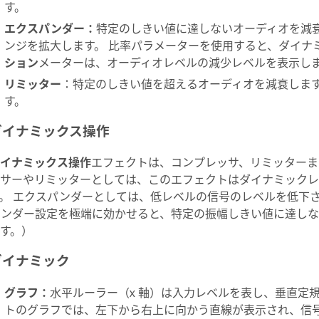
す。
エクスパンダー
：
特定のしきい値に達しないオーディオを減
ンジを拡大します。 比率パラメーターを使用すると、ダイナ
ション
メーターは、オーディオレベルの減少レベルを表示し
リミッター
：特定のしきい値を超えるオーディオを減衰します。
す。
ダイナミックス操作
イナミックス操作
エフェクトは、コンプレッサ、リミッターま
サーやリミッターとしては、このエフェクトはダイナミックレ
。 エクスパンダーとしては、低レベルの信号のレベルを低下
ンダー設定を極端に効かせると、特定の振幅しきい値に達しな
す。）
ダイナミック
グラフ
：
水平ルーラー（x 軸）は入力レベルを表し、垂直定規
トのグラフでは、左下から右上に向かう直線が表示され、信号