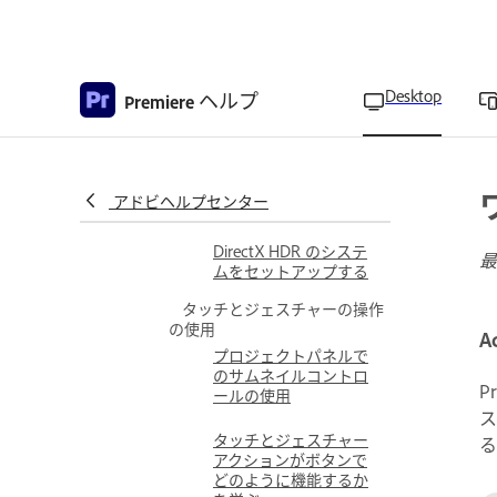
キーボードショートカ
ットの印刷
Desktop
ヘルプ
Windows 用の DirectX HDR
Premiere
をセットアップする
Directx HDR サポート
に対応するオペレーテ
ィングシステム、
アドビヘルプセンター
GPU、ディスプレイ
DirectX HDR のシステ
最
ムをセットアップする
タッチとジェスチャーの操作
の使用
A
プロジェクトパネルで
のサムネイルコントロ
P
ールの使用
ス
タッチとジェスチャー
る
アクションがボタンで
どのように機能するか