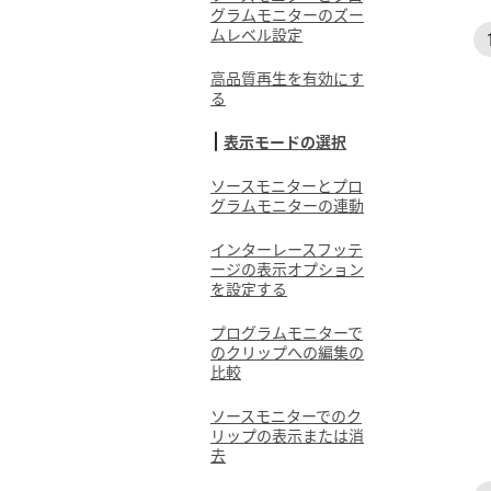
グラムモニターのズー
ムレベル設定
高品質再生を有効にす
る
表示モードの選択
ソースモニターとプロ
グラムモニターの連動
インターレースフッテ
ージの表示オプション
を設定する
プログラムモニターで
のクリップへの編集の
比較
ソースモニターでのク
リップの表示または消
去