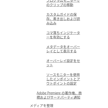
プログラムモニターで
のクリップの移動
カスタムガイドの保
存、書き出しおよび読
み込み
コマ落ちインジケータ
ーを有効にする
メタデータをオーバー
レイとして表示する
オーバーレイ設定をセ
ット
ソースモニターを使用
したインポイントとア
ウトポイントの設定
Adobe Premiere の著作権、商
標およびサードパーティ通知
メディアを整理