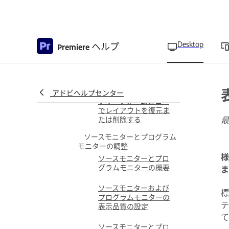
プロジェクトパネルの
フリーフォームビュー
でレイアウトを作成
プロジェクトパネルの
Desktop
ヘルプ
Premiere
位置のカスタマイズ
リスト表示列
プロジェクトパネルの
アドビヘルプセンター
フリーフォームビュー
でレイアウトを復元ま
たは削除する
最
ソースモニターとプログラム
モニターの調整
様
ソースモニターとプロ
グラムモニターの概要
ま
ソースモニターおよび
標
プログラムモニターの
テ
表示品質の設定
て
ソースモニターとプロ