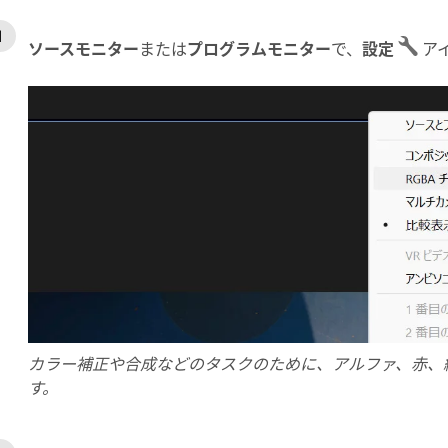
ソースモニター
または
プログラムモニター
で、
設定
ア
カラー補正や合成などのタスクのために、アルファ、赤、
す。