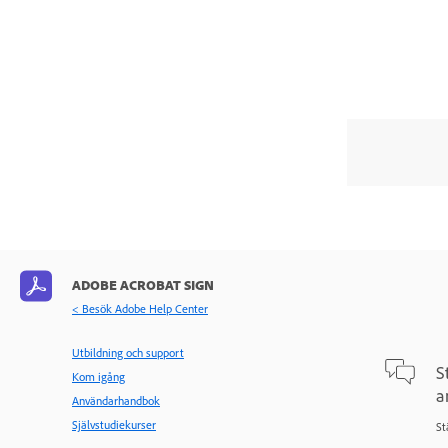
Redigera in fält i dokument
Signera avtal
Hantera avtal
Avancerade avtalsfunktioner och
arbetsflöden
Webbformulär
Återanvändbara mallar
Hantera delade mallar
ADOBE ACROBAT SIGN
Överför ägarskap av
< Besök Adobe Help Center
webbformulär och
biblioteksmallar
Utbildning och support
S
Kom igång
Power Automate-arbetsflöden
a
Användarhandbok
Anpassat arbetsflöde för
Självstudiekurser
St
sändning