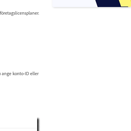
rföretagslicensplaner.
u ange konto-ID eller