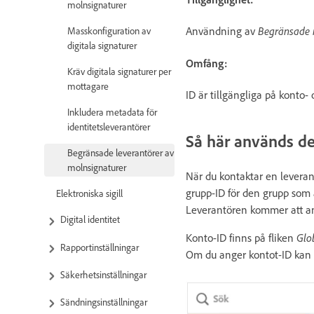
molnsignaturer
Användning av
Begränsade 
Masskonfiguration av
digitala signaturer
Omfång:
Kräv digitala signaturer per
mottagare
ID är tillgängliga på konto-
Inkludera metadata för
identitetsleverantörer
Så här används de
Begränsade leverantörer av
molnsignaturer
När du kontaktar en leveran
grupp-ID för den grupp som
Elektroniska sigill
Leverantören kommer att anv
Digital identitet
Konto-ID finns på fliken
Glob
Rapportinställningar
Om du anger kontot-ID kan 
Säkerhetsinställningar
Sändningsinställningar