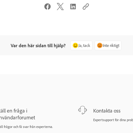
Var den här sidan till hjälp?
Ja, tack
Inte riktigt
täll en fråga i
Kontakta oss
nvändarforumet
Expertsupport för dina pro
äll frågor och få svar från experterna.