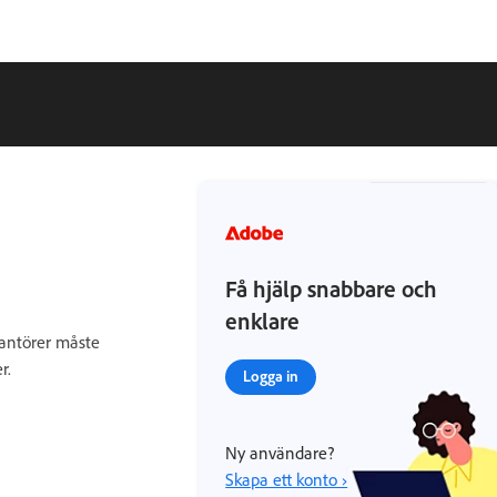
Få hjälp snabbare och
enklare
rantörer måste
r.
Logga in
Ny användare?
Skapa ett konto ›