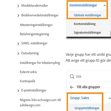
Meddelandemallar
Bioläkemedelsinställningar
Attesteringsinställningar
Betalningsintegrering
SAML-inställningar
Datastyrning
Varje grupp har ett unikt gr
Att ange ett grupp-ID gör d
Inställningar för tidsstämpling
Externt arkiv
Kontospråk
E-postinställningar
Migrera från echosign.com till
adobesign.com