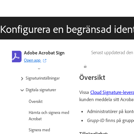
Användarhantering
Grupphantering
Konfigurera en begränsad ident
Konto-/gruppinställningar
Inställningsöversikt
Adobe Acrobat Sign
Senast uppdaterad de
Globala inställningar
Open app
Kontokonfiguration/varumärkesinställningar
Översikt
Signaturinställningar
Digitala signaturer
Vissa
Cloud Signature-lever
kunden meddela sitt Acrobat 
Översikt
Administratörer på kont
Hämta och signera med
Acrobat
Grupp-ID
finns på grupp
Signera med
Tillgänglighet: