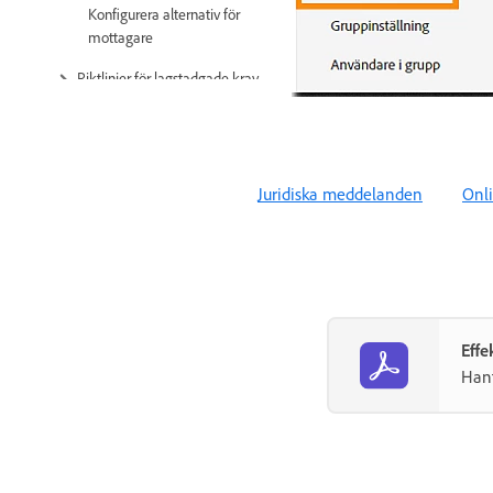
Konfigurera alternativ för
mottagare
Riktlinjer för lagstadgade krav
Gör anspråk på din domän
Länkar för att rapportera
missbruk
Juridiska meddelanden
Onli
Systemkrav och begränsningar
Användarprofil och konfigurerbara
funktioner
Adressbok
Effe
Hant
Skicka, signera och hantera avtal
Mottagaralternativ
Skicka avtal