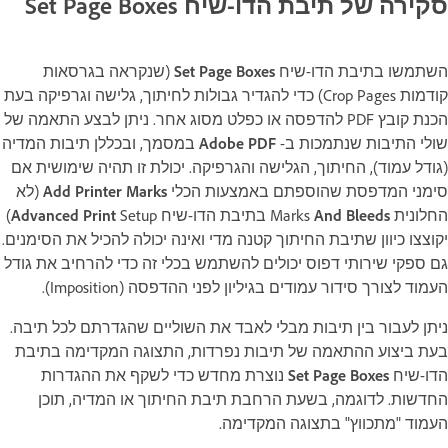
סקירה של תיבת הדו-שיח Set Page Boxes
השתמשו בתיבת הדו-שיח
Set Page Boxes
(שנקראה בגרסאות
קודמות Crop Pages) כדי להגדיר גבולות לחיתוך, גלישה וגרפיקה בעת
הכנת קובץ PDF להדפסה או כפלט מסוג אחר. ניתן לבצע התאמה של
שולי התיבות שנתמכות ב-
Adobe PDF
במסמך, ובכללן תיבות המדיה
(גודל עמוד), החיתוך, הגלישה והגרפיקה. יכולת זו תהיה שימושית אם
סימני המדפסת שהוספתם באמצעות הכלי
Add Printer Marks
(לא
החלונית Marks
And Bleeds
בתיבת הדו-שיח
Advanced Print
Setup)
יקוצצו כיוון שתיבת החיתוך קטנה מדי ואינה יכולה להכיל את הסימנים.
גם ספקי שירותי דפוס יכולים להשתמש בכלי זה כדי להרחיב את גודל
העמוד לצורך סידור עמודים בגיליון לפני ההדפסה (Imposition).
ניתן לעבור בין תיבות מבלי לאבד את השוליים שהגדרתם לכל תיבה.
בעת ביצוע ההתאמה של תיבות נפרדות, התצוגה המקדימה בתיבת
הדו-שיח
Set Page Boxes
נוצרת מחדש כדי לשקף את ההגדרות
החדשות. לדוגמה, בשעת הרחבת תיבת החיתוך או המדיה, תוכן
העמוד "מתכווץ" בתצוגה המקדימה.