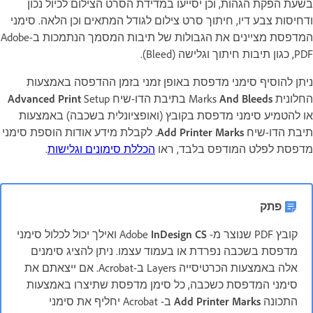
בשעת הפקת הגהות, וכן יסייעו במדידת הסרט הצילום לכיול נכון
ודחיסות צבע דיו, חיתוך סרט צילום לגודל המתאים וכן הלאה. סימני
המדפסת מציינים את הגבולות של תיבות המסמך הנתמכות ב-Adobe
PDF, כגון תיבות חיתוך וגלישה (Bleed).
ניתן להוסיף סימני מדפסת באופן זמני בזמן ההדפסה באמצעות
החלונית Marks
And Bleeds
בתיבת הדו-שיח
Setup
Advanced Print
או להטמיע סימני מדפסת בקובץ (ואופציונלית בשכבה) באמצעות
תיבת הדו-שיח
Add Printer Marks
. לקבלת מידע אודות הוספת סימני
מדפסת לפלט המודפס בלבד, ראו
הכללת סימונים וגלישות
.
פתק
קובץ PDF שנוצר מ- Adobe
InDesign CS
ואילך יכול לכלול סימני
מדפסת בשכבה נפרדת או בעמוד עצמו. ניתן להציג סימנים
אלה באמצעות הכרטיסייה Layers ב-Acrobat. אם ייצאתם את
סימני המדפסת כשכבה, כל סימן מדפסת שתיצרו באמצעות
התכונה
Add Printer Marks
ב- Acrobat יחליף את סימני