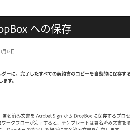
pBox への保存
11月13日
ォルダーに、
完了した
すべての契約書のコピーを自動的に保存する 
成します。
済み文書を Acrobat Sign から DropBox に保存する
 で契約書ワークフローが完了すると、テンプレートは署名済み文書を取得
、DropBox で指定した場所に署名済み文書を保存します。