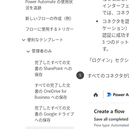
Power Automate の使用状
インターフ
況を追跡
では、コネ
新しいフローの作成（例）
コネクタ
を
ケーション
フローに使用するトリガー
認証に成功する
便利なテンプレート
3 つのド
す。
管理者のみ
「
ログイン
」セクシ
完了したすべての文
書の SharePoint への
保存
すべての
コネクタ
が
すべての完了した文
書の OneDrive for
Business への保存
完了したすべての文
書の Google ドライブ
への保存