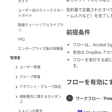
ガイド
契約書で定義されたすべ
ユーザー向けクイックスター
トガイド
ーム入力など）を完了し
動画チュートリアルライブラ
リ
前提条件
FAQ
フローは、Acroba
エンタープライズ版の体験版
有効な DropBox 
管理者
フローを実行する前に、
す。
ユーザー管理
グループ管理
フローを有効に
アカウント／グループ設定
規制要件に関するガイダン
ワークフロー／Powe
ス
ドメインの要求