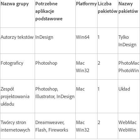
Nazwa grupy
Potrzebne
Platformy
Liczba
Nazwy
aplikacje
pakietów
pakietów
podstawowe
Autorzy tekstów
InDesign
Win64
1
Tylko
InDesign
Fotograficy
Photoshop
Mac
2
PhotoMac
Win32
PhotoWin
Zespół
Photoshop,
Mac
1
Układ
projektowania
Illustrator, InDesign
układu
Twórcy stron
Dreamweaver,
Mac
2
WebMac
internetowych
Flash, Fireworks
Win32
WebWin