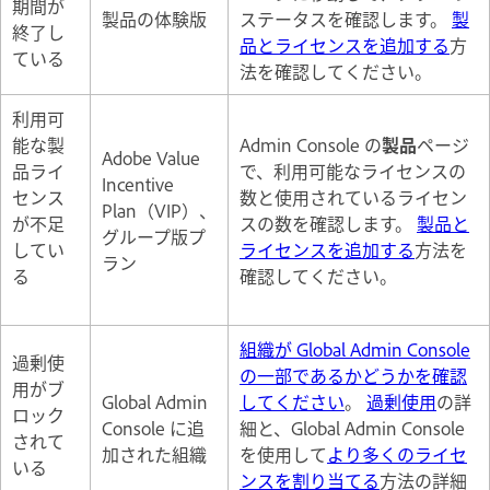
期間が
製品の体験版
ステータスを確認します。
製
終了し
品とライセンスを追加する
方
ている
法を確認してください。
利用可
能な製
Admin Console の
製品
ページ
Adobe Value
品ライ
で、利用可能なライセンスの
Incentive
センス
数と使用されているライセン
Plan（VIP）、
が不足
スの数を確認します。
製品と
グループ版プ
してい
ライセンスを追加する
方法を
ラン
る
確認してください。
組織が Global Admin Console
過剰使
の一部であるかどうかを確認
用がブ
Global Admin
してください
。
過剰使用
の詳
ロック
Console に追
細と、Global Admin Console
されて
加された組織
を使用して
より多くのライセ
いる
ンスを割り当てる
方法の詳細