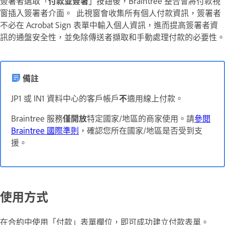
簽署者選取「
付款並簽署
」按鈕後，Braintree 整合會將付款視
窗插入簽署者介面。 此視窗會收集所有個人付款資訊，簽署者
不必在 Acrobat Sign 表單中輸入個人資訊，進而提高簽署者資
訊的通盤安全性，並免除傳送者擷取和手動處理付款的必要性。
備註
JP1 或 IN1 資料中心的客戶帳戶
不
適用線上付款。
Braintree 服務
僅開放
特定國家/地區的商家使用。請
參閱
Braintree 國際準則
，確認您所在國家/地區是否受到支
援。
使用方式
在合約中使用
「付款」
表單欄位，即可成功建立付款表單。