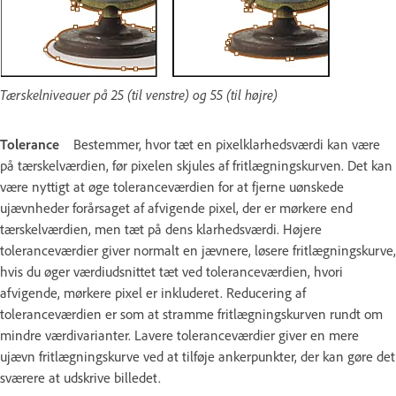
Tærskelniveauer på 25 (til venstre) og 55 (til højre)
Tolerance
Bestemmer, hvor tæt en pixelklarhedsværdi kan være
på tærskelværdien, før pixelen skjules af fritlægningskurven. Det kan
være nyttigt at øge toleranceværdien for at fjerne uønskede
ujævnheder forårsaget af afvigende pixel, der er mørkere end
tærskelværdien, men tæt på dens klarhedsværdi. Højere
toleranceværdier giver normalt en jævnere, løsere fritlægningskurve,
hvis du øger værdiudsnittet tæt ved toleranceværdien, hvori
afvigende, mørkere pixel er inkluderet. Reducering af
toleranceværdien er som at stramme fritlægningskurven rundt om
mindre værdivarianter. Lavere toleranceværdier giver en mere
ujævn fritlægningskurve ved at tilføje ankerpunkter, der kan gøre det
sværere at udskrive billedet.