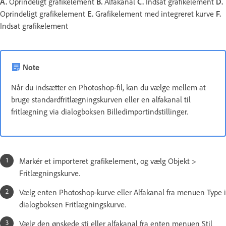
A.
Oprindeligt grafikelement
B.
Alfakanal
C.
Indsat grafikelement
D.
Oprindeligt grafikelement
E.
Grafikelement med integreret kurve
F.
Indsat grafikelement
Note
Når du indsætter en Photoshop-fil, kan du vælge mellem at
bruge standardfritlægningskurven eller en alfakanal til
fritlægning via dialogboksen Billedimportindstillinger.
Markér et importeret grafikelement, og vælg Objekt >
Fritlægningskurve.
Vælg enten Photoshop-kurve eller Alfakanal fra menuen Type i
dialogboksen Fritlægningskurve.
Vælg den ønskede sti eller alfakanal fra enten menuen Stil