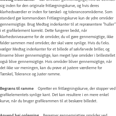
sig inden for den originale fritlægningskurve, og hvis deres
klarhedsværdier er inden for tærskel- og toleranceområderne. Som
standard gør kommandoen Fritlægningskurve kun de ydre områder
gennemsigtige. Brug Medtag inderkanter til at repræsentere ”huller”
i et grafikelement korrekt. Dette fungerer bedst, når
klarhedsniveauerne for de områder, du vil gøre gennemsigtige, ikke
falder sammen med områder, der skal være synlige. Hvis du f.eks.
vælger Medtag inderkanter for et billede af sølvfarvede briller, og
linserne bliver gennemsigtige, kan meget lyse områder i brillestellet
også blive gennemsigtige. Hvis områder bliver gennemsigtige, når
det ikke var meningen, kan du prøve at justere værdierne for
Tærskel, Tolerance og Juster ramme.
Begræns til ramme
Opretter en fritlægningskurve, der stopper ved
grafikelementets synlige kant. Det kan resultere i en mere enkel
kurve, når du bruger grafikrammen til at beskære billedet.
Anvend høj opløsning
Beregner gennemsigtige områder ved