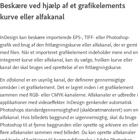
Beskære ved hjælp af et grafikelements
kurve eller alfakanal
InDesign kan beskære importerede EPS-, TIFF- eller Photoshop-
grafik ved brug af den fritlægningskurve eller alfakanal, der er gemt
med filen. Når et importeret grafikelement indeholder mere end en
integreret kurve eller alfakanal, kan du vælge, hvilken kurve eller
kanal der skal bruges ved oprettelse af en fritlægningskurve.
En
alfakanal
er en usynlig kanal, der definerer gennemsigtige
områder i et grafikelement. Det er lagret inden i et grafikelement
sammen med RGB- eller CMYK-kanalerne. Alfakanaler er udbredte i
applikationer med videoeffekter. InDesign genkender automatisk
Photoshops standardgennemsigtighed (skakbrætmønsteret) som en
alfakanal. Hvis billedets baggrund er uigennemsigtig, skal du bruge
Photoshop til at fjerne baggrunden eller oprette og arkivere en eller
flere alfakanaler sammen med billedet. Du kan oprette alfakanaler
ved hjælp af funktioner til baggrundsfjernelse i Adobe Photoshop,