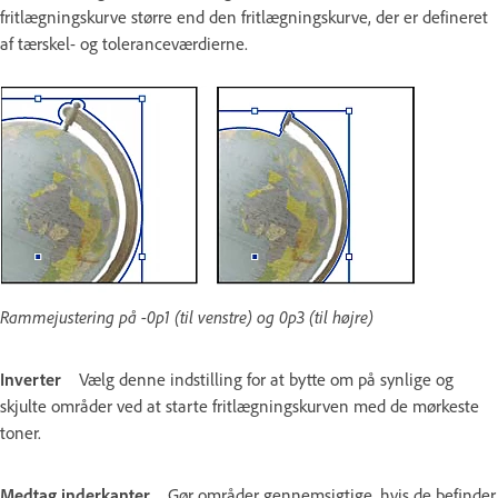
fritlægningskurve større end den fritlægningskurve, der er defineret
af tærskel- og toleranceværdierne.
Rammejustering på -0p1 (til venstre) og 0p3 (til højre)
Inverter
Vælg denne indstilling for at bytte om på synlige og
skjulte områder ved at starte fritlægningskurven med de mørkeste
toner.
Medtag inderkanter
Gør områder gennemsigtige, hvis de befinder