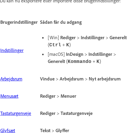
Du kan nu eksportere eller importere disse brugerindstillinger:
Brugerindstillinger
Sådan får du adgang
[Win]
Rediger
>
Indstillinger
>
Generelt
(
+
)
Ctrl
K
Indstillinger
[macOS]
InDesign
>
Indstillinger
>
Generelt
(
+
)
Kommando
K
Arbejdsrum
Vindue
>
Arbejdsrum
>
Nyt arbejdsrum
Menusæt
Rediger
>
Menuer
Tastaturgenveje
Rediger
>
Tastaturgenveje
Glyfsæt
Tekst
>
Glyffer