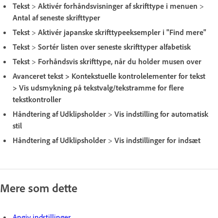
Tekst
>
Aktivér forhåndsvisninger af skrifttype i menuen
>
Antal af seneste skrifttyper
Tekst
>
Aktivér japanske skrifttypeeksempler i "Find mere"
Tekst
>
Sortér listen over seneste skrifttyper alfabetisk
Tekst
>
Forhåndsvis skrifttype, når du holder musen over
Avanceret tekst > Kontekstuelle kontrolelementer for tekst
> Vis udsmykning på tekstvalg/tekstramme for flere
tekstkontroller
Håndtering af Udklipsholder
>
Vis indstilling for automatisk
stil
Håndtering af Udklipsholder
>
Vis indstillinger for indsæt
Mere som dette
Angiv indstillinger