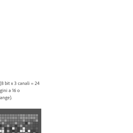
8 bit x 3 canali = 24
gini a 16 o
ange).