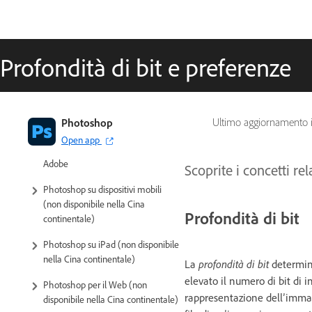
Profondità di bit e preferenze
Introduzione a Photoshop
Photoshop
Ultimo aggiornamento 
Open app
Photoshop e altri servizi e prodotti
Adobe
Scoprite i concetti rel
Photoshop su dispositivi mobili
(non disponibile nella Cina
Profondità di bit
continentale)
Photoshop su iPad (non disponibile
nella Cina continentale)
La
profondità di bit
determina
elevato il numero di bit di i
Photoshop per il Web (non
rappresentazione dell’immag
disponibile nella Cina continentale)