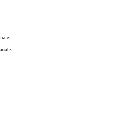
anale
.
anale.
a